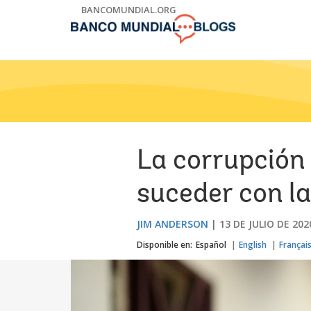
Skip
BANCOMUNDIAL.ORG
to
Main
Navigation
La corrupción
suceder con la
JIM ANDERSON
13 DE JULIO DE 202
Disponible en:
Español
English
Françai