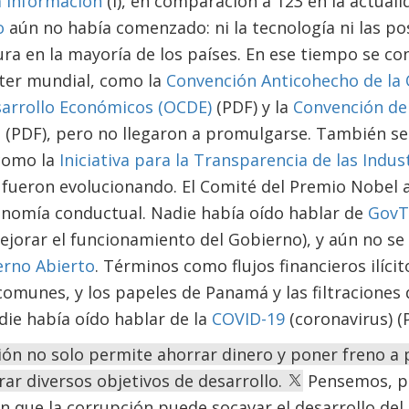
a información
(i), en comparación a 123 en la actuali
o
aún no había comenzado: ni la tecnología ni las p
ra en la mayoría de los países. En ese tiempo se c
ter mundial, como la
Convención Anticohecho de la 
sarrollo Económicos (OCDE)
(PDF) y la
Convención de
n
(PDF), pero no llegaron a promulgarse. También s
como la
Iniciativa para la Transparencia de las Indust
fueron evolucionando. El Comité del Premio Nobel 
onomía conductual. Nadie había oído hablar de
GovT
ejorar el funcionamiento del Gobierno), y aún no se 
erno Abierto
. Términos como flujos financieros ilícit
comunes, y los papeles de Panamá y las filtraciones
adie había oído hablar de la
COVID-19
(coronavirus) (P
ón no solo permite ahorrar dinero y poner freno a p
ar diversos objetivos de desarrollo.
Pensemos, p
 que la corrupción puede socavar el desarrollo del