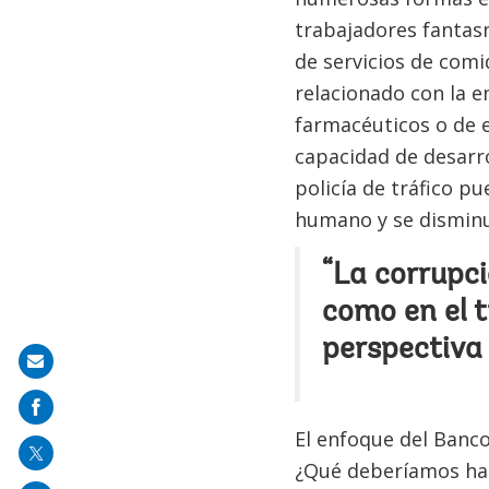
trabajadores fantasm
de servicios de comid
relacionado con la e
farmacéuticos o de e
capacidad de desarro
policía de tráfico pu
humano y se disminu
“La corrupci
como en el t
perspectiva
Share
on
mail
El enfoque del Banco
¿Qué deberíamos hac