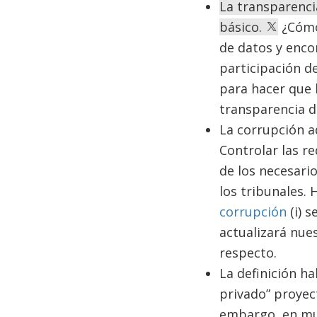
La transparenci
básico.
¿Cómo 
de datos y enco
participación de
para hacer que l
transparencia d
La corrupción a
Controlar las re
de los necesari
los tribunales.
corrupción
(i) s
actualizará nues
respecto.
La definición ha
privado” proyec
embargo, en mu