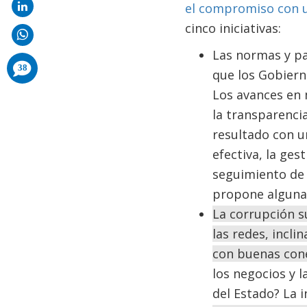
el compromiso con u
cinco iniciativas:
Las normas y pa
comments
38
que los Gobiern
added
Los avances en 
la transparenci
resultado con u
efectiva, la ges
seguimiento de 
propone algunas
La corrupción s
las redes, incli
con buenas con
los negocios y 
del Estado? La i