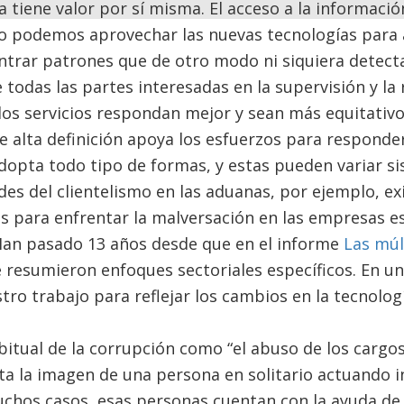
a tiene valor por sí misma. El acceso a la informac
podemos aprovechar las nuevas tecnologías para a
ntrar patrones que de otro modo ni siquiera detect
 todas las partes interesadas en la supervisión y la 
os servicios respondan mejor y sean más equitativos
e alta definición apoya los esfuerzos para responder
dopta todo tipo de formas, y estas pueden variar s
des del clientelismo en las aduanas, por ejemplo, ex
os para enfrentar la malversación en las empresas e
 Han pasado 13 años desde que en el informe
Las múl
e resumieron enfoques sectoriales específicos. En un
tro trabajo para reflejar los cambios en la tecnologí
bitual de la corrupción como “el abuso de los cargo
ta la imagen de una persona en solitario actuando 
chos casos, esas personas cuentan con la ayuda de