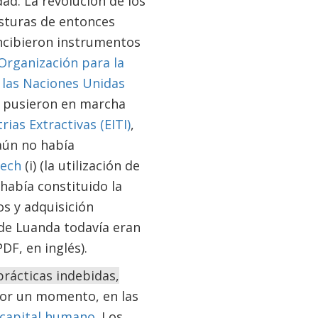
dad. La revolución de los
osturas de entonces
oncibieron instrumentos
Organización para la
 las Naciones Unidas
e pusieron en marcha
rias Extractivas (EITI)
,
aún no había
ech
(i) (la utilización de
había constituido la
os y adquisición
 de Luanda todavía eran
DF, en inglés).
rácticas indebidas,
or un momento, en las
capital humano
. Los