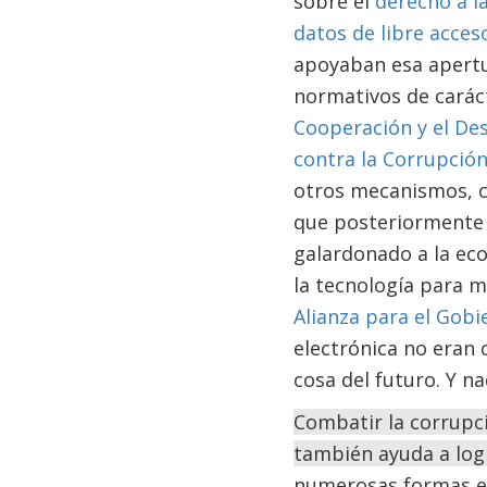
sobre el
derecho a l
datos de libre acces
apoyaban esa apertu
normativos de carác
Cooperación y el De
contra la Corrupció
otros mecanismos, 
que posteriormente 
galardonado a la ec
la tecnología para m
Alianza para el Gobi
electrónica no eran 
cosa del futuro. Y n
Combatir la corrupci
también ayuda a logr
numerosas formas en