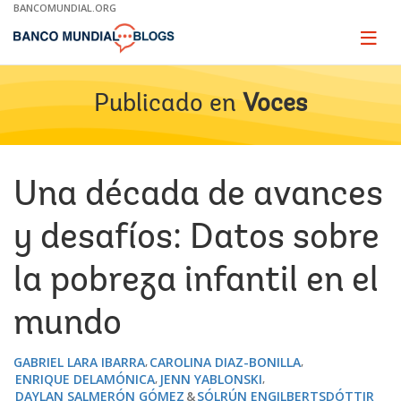
Skip
BANCOMUNDIAL.ORG
to
Main
Page
naviga
Navigation
Publicado en
Voces
Una década de avances
y desafíos: Datos sobre
la pobreza infantil en el
mundo
GABRIEL LARA IBARRA
CAROLINA DIAZ-BONILLA
ENRIQUE DELAMÓNICA
JENN YABLONSKI
DAYLAN SALMERÓN GÓMEZ
SÓLRÚN ENGILBERTSDÓTTIR