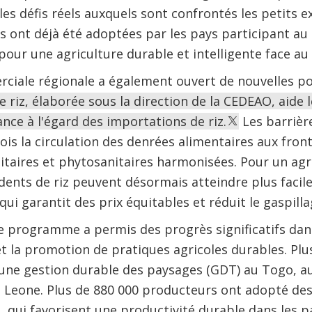
es défis réels auxquels sont confrontés les petits ex
es ont déjà été adoptées par les pays participant au
pour une agriculture durable et intelligente face au 
ciale régionale a également ouvert de nouvelles pos
e riz, élaborée sous la direction de la CEDEAO, aide 
nce à l'égard des importations de riz.
Les barrièr
fois la circulation des denrées alimentaires aux fro
taires et phytosanitaires harmonisées. Pour un agri
édents de riz peuvent désormais atteindre plus faci
qui garantit des prix équitables et réduit le gaspill
le programme a permis des progrès significatifs dan
 la promotion de pratiques agricoles durables. Plu
d'une gestion durable des paysages (GDT) au Togo, au
a Leone. Plus de 880 000 producteurs ont adopté des
, qui favorisent une productivité durable dans les p