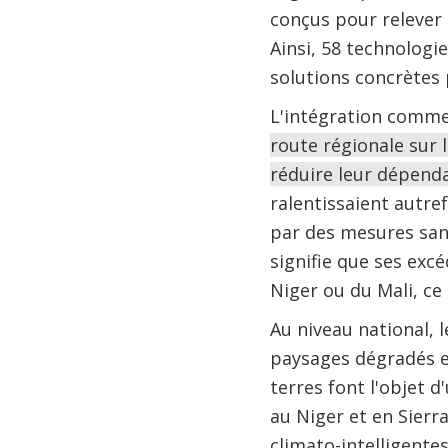
conçus pour relever l
Ainsi, 58 technologi
solutions concrètes 
L'intégration commer
route régionale sur l
réduire leur dépenda
ralentissaient autre
par des mesures sani
signifie que ses exc
Niger ou du Mali, ce 
Au niveau national, 
paysages dégradés et
terres font l'objet 
au Niger et en Sierr
climato-intelligentes