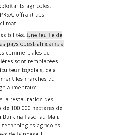
ploitants agricoles.
 PRSA, offrant des
climat.
sibilités.
Une feuille de
les pays ouest-africains à
es commerciales qui
ntières sont remplacées
culteur togolais, cela
lement les marchés du
age alimentaire.
s la restauration des
s de 100 000 hectares de
 Burkina Faso, au Mali,
 technologies agricoles
ays de la phase 1.