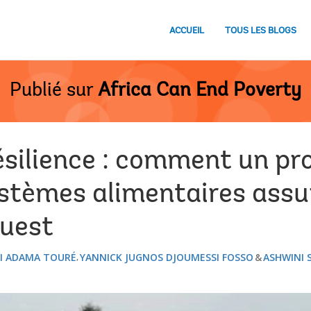
ACCUEIL
TOUS LES BLOGS
Publié sur
Africa Can End Poverty
résilience : comment un 
stèmes alimentaires assur
Ouest
JI ADAMA TOURÉ
YANNICK JUGNOS DJOUMESSI FOSSO
ASHWINI 