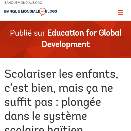
Skip
BANQUEMONDIALE.ORG
to
Main
Page
naviga
Navigation
Publié sur
Education for Global
Development
Scolariser les enfants,
c’est bien, mais ça ne
suffit pas : plongée
dans le système