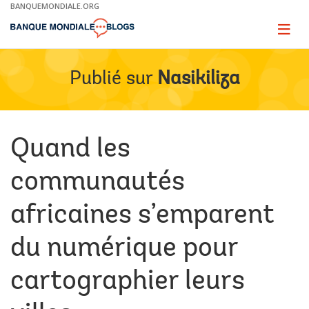
Skip
BANQUEMONDIALE.ORG
to
Main
Page
naviga
Navigation
Publié sur
Nasikiliza
Quand les
communautés
africaines s’emparent
du numérique pour
cartographier leurs