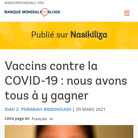
Skip
BANQUEMONDIALE.ORG
to
Main
Page
naviga
Navigation
Publié sur
Nasikiliza
Vaccins contre la
COVID-19 : nous avons
tous à y gagner
IDAH Z. PSWARAYI-RIDDIHOUGH
05 MARS 2021
Cette page en:
Français