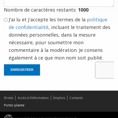
vous
Nombre de caractères restants:
1000
J'ai lu et j'accepte les termes de la
politique
de confidentialité
, incluant le traitement des
données personnelles, dans la mesure
nécessaire, pour soumettre mon
commentaire à la modération. Je consens
également à ce que mon nom soit publié.
ENREGISTRER
Droits
Accès à l’information
Emplois
Contacts
Porter plainte