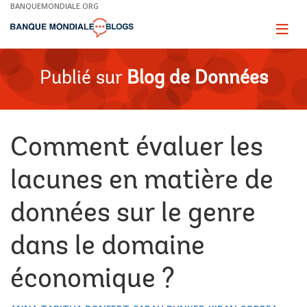
Skip
BANQUEMONDIALE.ORG
to
Main
Page
naviga
Navigation
Publié sur
Blog de Données
Comment évaluer les
lacunes en matière de
données sur le genre
dans le domaine
économique ?