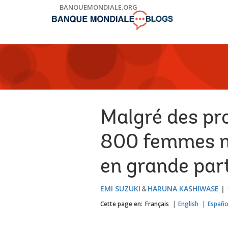
Skip
BANQUEMONDIALE.ORG
to
Main
Navigation
Malgré des pr
800 femmes me
en grande part
EMI SUZUKI
HARUNA KASHIWASE
Cette page en:
Français
English
Españo