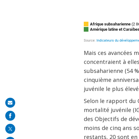
Mais ces avancées m
concentraient à elles
subsaharienne (54 %) 
cinquième anniversai
juvénile le plus éle
Selon le rapport du 
Share
mortalité juvénile (
on
des Objectifs de dév
mail
moins de cinq ans sou
restants, 20 sont en