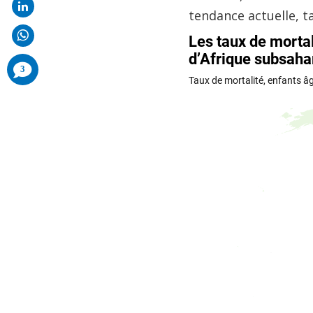
tendance actuelle, t
comments
3
added