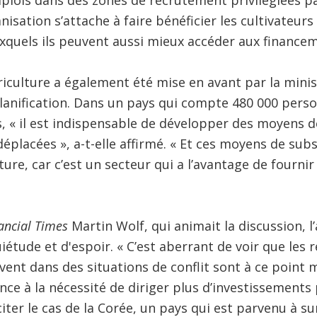
mplois dans des zones de recrutement privilégiées p
nisation s’attache à faire bénéficier les cultivateurs
quels ils peuvent aussi mieux accéder aux financem
riculture a également été mise en avant par la mini
Planification. Dans un pays qui compte 480 000 pers
, « il est indispensable de développer des moyens d
éplacées », a-t-elle affirmé. « Et ces moyens de sub
ture, car c’est un secteur qui a l’avantage de fournir
ancial Times
Martin Wolf, qui animait la discussion, l
étude et d'espoir. « C’est aberrant de voir que les
ent dans des situations de conflit sont à ce point mal
e à la nécessité de diriger plus d’investissements p
citer le cas de la Corée, un pays qui est parvenu à 