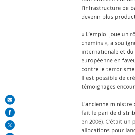
l’infrastructure de 
devenir plus product
« L’emploi joue un r
chemins », a soulign
internationale et d
européenne en faveur
contre le terrorisme 
Il est possible de c
témoignages encoura
Share
L’ancienne ministre 
on
fait le pari de dist
mail
en 2006). C'était un 
allocations pour lanc