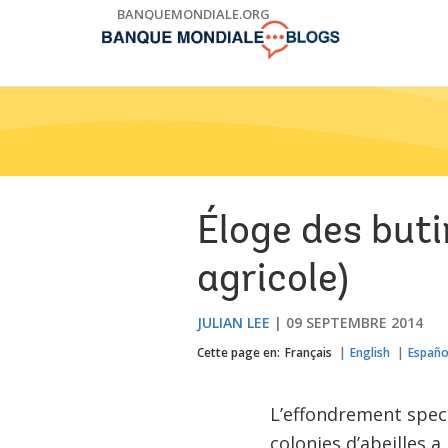
Skip
BANQUEMONDIALE.ORG
to
Main
Navigation
Éloge des buti
agricole)
JULIAN LEE
09 SEPTEMBRE 2014
Cette page en:
Français
English
Españo
L’effondrement spec
colonies d’abeilles 