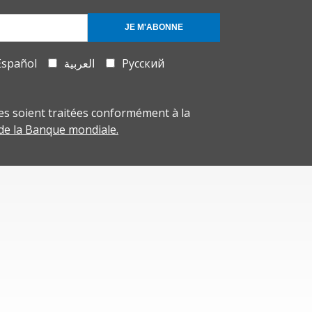
JE M'ABONNE
Español
العربية
Русский
s soient traitées conformément à la
 de la Banque mondiale.