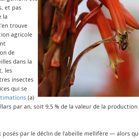
s, et pas
 la
’en trouve
ion agricole
nt
on de
illes dans la
, les
res insectes
ices qui se
timations
(a)
llars par an, soit 9,5 % de la valeur de la productio
 posés par le déclin de l’abeille mellifère — alors qu