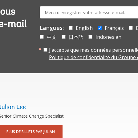
E-
vous
mail:
 e-mail
Langues:
English
Français
中文
日本語
Indonesian
J’accepte que mes données personnelle
Politique de confidentialité du Groupe
Julian Lee
Senior Climate Change Specialist
PLUS DE BILLETS PAR JULIAN