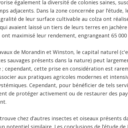
orise également la diversité de colonies saines, susc
mps adjacents. Dans la zone concernée par l’étude, l
égralité de leur surface cultivable au colza ont réali
 qui avaient laissé un tiers de leurs terres en jachère
s ont maximisé leur rendement, engrangeant 65 000 
travaux de Morandin et Winston, le capital naturel (c'e
tes sauvages présents dans la nature) peut largeme
e ; cependant, cette prise en considération est rar
 associer aux pratiques agricoles modernes et intensiv
ystémiques. Cependant, pour bénéficier de tels servic
vent de protéger activement ou de restaurer des pay
nt.
 trouve chez d’autres insectes et oiseaux présents d
 potentiel similaire. Les conclusions de l’étude d