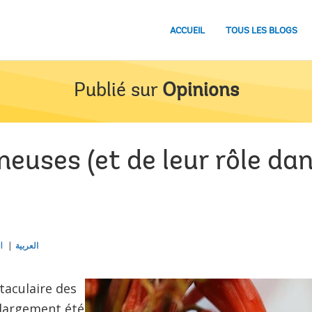
ACCUEIL
TOUS LES BLOGS
Publié sur
Opinions
neuses (et de leur rôle da
l
العربية
taculaire des
a largement été