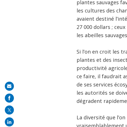
plantes sauvages fav
les cultures des cha
avaient destiné l’int
27 000 dollars ; ceux
les abeilles sauvage
Si l’on en croit les 
plantes et des insec
productivité agricol
ce faire, il faudrait
de ses services écos
Share
les autorités se doi
on
dégradent rapideme
mail
La diversité que l’on
vraisemblablement un