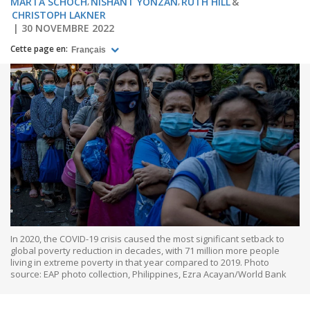
MARTA SCHOCH
NISHANT YONZAN
RUTH HILL
CHRISTOPH LAKNER
30 NOVEMBRE 2022
Cette page en:
Français
In 2020, the COVID-19 crisis caused the most significant setback to
global poverty reduction in decades, with 71 million more people
living in extreme poverty in that year compared to 2019. Photo
source: EAP photo collection, Philippines, Ezra Acayan/World Bank