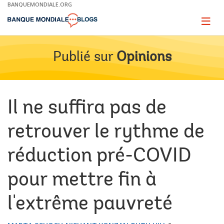
Skip
BANQUEMONDIALE.ORG
to
Main
Page
naviga
Navigation
Publié sur
Opinions
Il ne suffira pas de
retrouver le rythme de
réduction pré-COVID
pour mettre fin à
l'extrême pauvreté