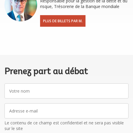
Responsable pour la gestion de la dette et du
risque, Trésorerie de la Banque mondiale
PLUS DE BILLETS PAR M.
Prenez part au débat
Votre
nom
Adresse
e-
mail
Le contenu de ce champ est confidentiel et ne sera pas visible
sur le site