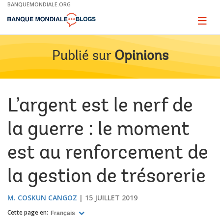
Skip
BANQUEMONDIALE.ORG
to
Main
Page
naviga
Navigation
Publié sur
Opinions
L’argent est le nerf de
la guerre : le moment
est au renforcement de
la gestion de trésorerie
M. COSKUN CANGOZ
15 JUILLET 2019
Cette page en:
Français