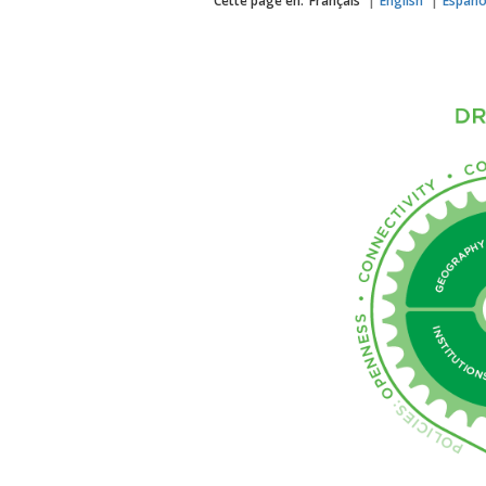
Cette page en:
Français
English
Españo
Image