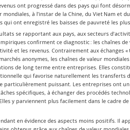
revenus ont progressé dans des pays qui font désorm
r mondiales, à l’instar de la Chine, du Viet Nam et d
 qui ont enregistré les baisses de pauvreté les pl
sultats se rapportant aux pays, aux secteurs d'activi
mpiriques confirment ce diagnostic : les chaînes d
ivité et les revenus. Contrairement aux échanges « t
 marchés anonymes, les chaînes de valeur mondiales
ations de long terme entre entreprises. Elles const
tionnelle qui favorise naturellement les transferts 
e particulièrement puissant. Les entreprises ont u
 tâches spécifiques, à échanger des procédés techno
Elles y parviennent plus facilement dans le cadre de
dant en évidence des aspects moins positifs. Il app
gains obtenus grâce aux chaînes de valeur mondiale