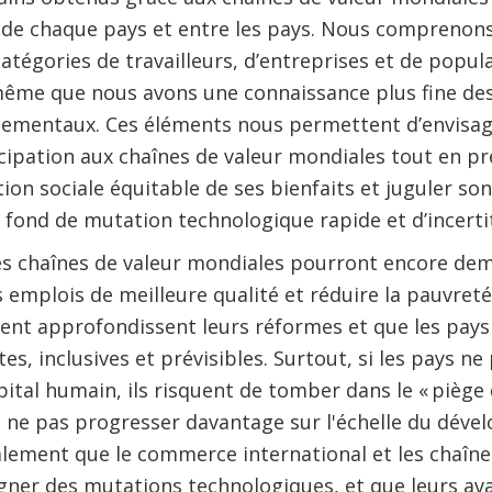
ur de chaque pays et entre les pays. Nous compreno
atégories de travailleurs, d’entreprises et de popula
même que nous avons une connaissance plus fine des 
nementaux. Ces éléments nous permettent d’envisage
cipation aux chaînes de valeur mondiales tout en p
tion sociale équitable de ses bienfaits et juguler so
 fond de mutation technologique rapide et d’incerti
es chaînes de valeur mondiales pourront encore dem
 emplois de meilleure qualité et réduire la pauvreté
nt approfondissent leurs réformes et que les pays 
es, inclusives et prévisibles. Surtout, si les pays n
apital humain, ils risquent de tomber dans le « piège
e ne pas progresser davantage sur l'échelle du dével
lement que le commerce international et les chaîne
agner des mutations technologiques, et que leurs av