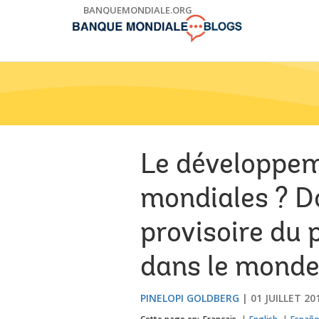
Skip
BANQUEMONDIALE.ORG
to
Main
Navigation
Le développeme
mondiales ? Do
provisoire du
dans le mond
PINELOPI GOLDBERG
01 JUILLET 20