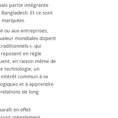
ais partie intégrante
u Bangladesh. Et ce sont
us marquées.
té ou aux entreprises,
e valeur mondiales dopent
raditionnels », qui
 reposent en règle
ituent, en raison même de
de technologie, un
n intérêt commun à se
logiques et à apprendre
 relations de long
araît en effet
s sont inégalement