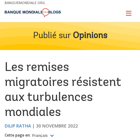
Skip
BANQUEMONDIALE.ORG
to
Main
Page
naviga
Navigation
Publié sur
Opinions
Les remises
migratoires résistent
aux turbulences
mondiales
DILIP RATHA
30 NOVEMBRE 2022
Cette page en:
Français