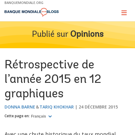
Skip
BANQUEMONDIALE.ORG
to
Main
Page
naviga
Navigation
Publié sur
Opinions
Rétrospective de
l’année 2015 en 12
graphiques
DONNA BARNE
TARIQ KHOKHAR
24 DÉCEMBRE 2015
Cette page en:
Français
Avec une chute historique du taux mondial