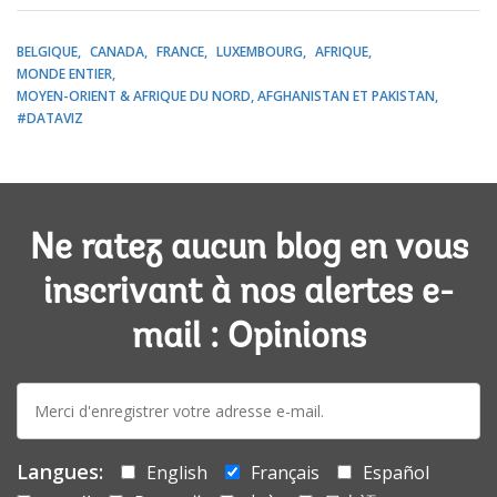
BELGIQUE
CANADA
FRANCE
LUXEMBOURG
AFRIQUE
MONDE ENTIER
MOYEN-ORIENT & AFRIQUE DU NORD, AFGHANISTAN ET PAKISTAN
#DATAVIZ
Ne ratez aucun blog en vous
inscrivant à nos alertes e-
mail : Opinions
E-
mail:
Langues:
English
Français
Español