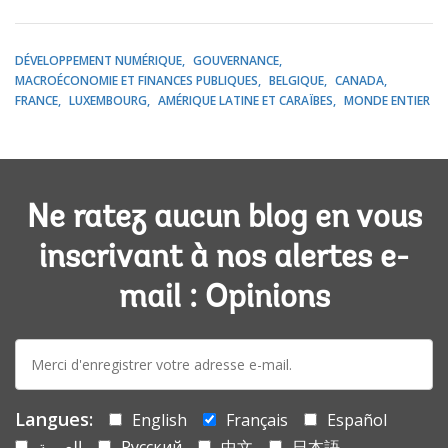
DÉVELOPPEMENT NUMÉRIQUE
GOUVERNANCE
MACROÉCONOMIE ET FINANCES PUBLIQUES
BELGIQUE
CANADA
FRANCE
LUXEMBOURG
AMÉRIQUE LATINE ET CARAÏBES
MONDE ENTIER
Ne ratez aucun blog en vous
inscrivant à nos alertes e-
mail : Opinions
E-
mail:
Langues:
English
Français
Español
العربية
Русский
中文
日本語