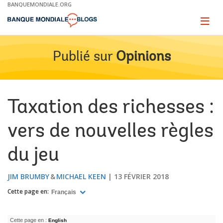
Skip
BANQUEMONDIALE.ORG
to
Main
Page
naviga
Navigation
Publié sur
Opinions
Taxation des richesses :
vers de nouvelles règles
du jeu
JIM BRUMBY
MICHAEL KEEN
13 FÉVRIER 2018
Cette page en:
Français
Cette page en :
English