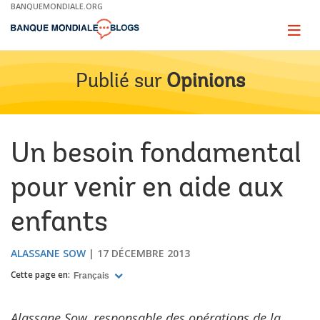
Skip
BANQUEMONDIALE.ORG
to
Main
Page
naviga
Navigation
Publié sur
Opinions
Un besoin fondamental
pour venir en aide aux
enfants
ALASSANE SOW
17 DÉCEMBRE 2013
Cette page en:
Français
Alassane Sow, responsable des opérations de la