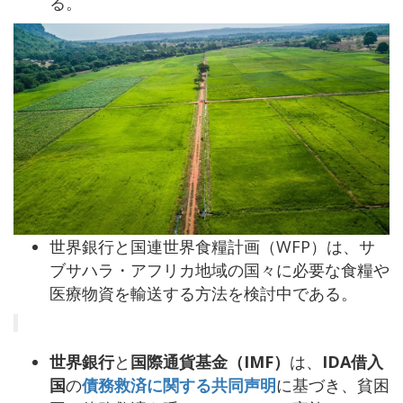
る。
世界銀行と国連世界食糧計画（WFP）は、サ
ブサハラ・アフリカ地域の国々に必要な食糧や
医療物資を輸送する方法を検討中である。
世界銀行
と
国際通貨基金（IMF）
は、
IDA借入
国
の
債務救済に関する共同声明
に基づき、貧困