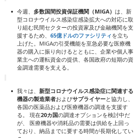
今週、
多数国間投資保証機関（MIGA）
は、新
型コロナウイルス感染症感染拡大への対応に取
り組む民間セクターの投資家及び金融機関を支
援するため、
65億ドルのファシリティ
を立ち
上げた。MIGAの引受機能を至急必要な医療機
器の購入に振り向けるとともに、企業や個人事
業主への運転資金の提供、各国政府の短期の資
金調達需要を支える。
我々は、
新型コロナウイルス感染症に関連する
機器の製造業者
および
サプライヤー
と協力し、
各国の医薬品および医療機器の調達を支援す
る。 現在
20カ国
の調達オプションを検討中だ
が、 医療機器や消耗品の需要は供給を上回っ
ており、納品までに要する時間が長期化してい