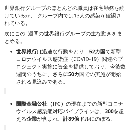
世界銀行グループのほとんどの職員は在宅勤務を続
けているが、 グループ内では13人の感染が確認さ
れている。
次にこの1週間の世界銀行グループの主な動きをま
とめる。
世界銀行
は迅速な行動をとり、
52カ国
で新型
コロナウイルス感染症（COVID-19）関連のプ
ロジェクト実施に資金を提供しており、今後数
週間のうちに、
さらに50カ国
での実施が開始
される見込みである。
国際金融公社（IFC）
の現在までの新型コロナ
ウイルス感染症対応パイプラインは、
300
を超
える
企業
が含まれ、
計89億ドル
にのぼる。