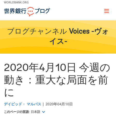
Skip
WORLDBANK.ORG
to
Main
Page
naviga
Navigation
ブログチャンネル
Voices -ヴォ
イス-
2020年4月10日 今週の
動き：重大な局面を前
に
デイビッド・ マルパス
2020年04月10日
このページの言語:
日本語