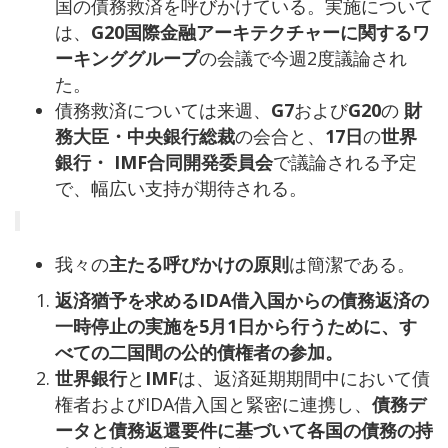
国の債務救済を呼びかけている。実施について
は、
G20国際金融アーキテクチャーに関するワ
ーキンググループ
の会議で今週2度議論され
た。
債務救済については来週、
G7
および
G20
の
財
務大臣・中央銀行総裁
の会合と、
17日
の
世界
銀行・ IMF合同開発委員会
で議論される予定
で、幅広い支持が期待される。
我々の
主たる呼びかけの原則
は簡潔である。
返済猶予を求めるIDA借入国からの債務返済の
一時停止の実施を5月1日から行うために、す
べての二国間の公的債権者の参加。
世界銀行
と
IMF
は、返済延期期間中において債
権者およびIDA借入国と緊密に連携し、
債務デ
ータと債務返還要件に基づいて各国の債務の持