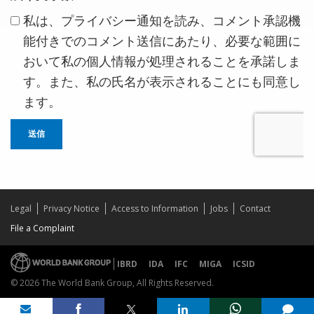
私は、プライバシー通知を読み、コメント承認機
能付きでのコメント送信にあたり、必要な範囲に
おいて私の個人情報が処理されることを承諾しま
す。また、私の氏名が表示されることにも同意し
ます。
送信
Legal
Privacy Notice
Access to Information
Jobs
Contact
File a Complaint
IBRD
IDA
IFC
MIGA
ICSID
© 2026 The World Bank Group, All Rights Reserved.
Share on
comments added