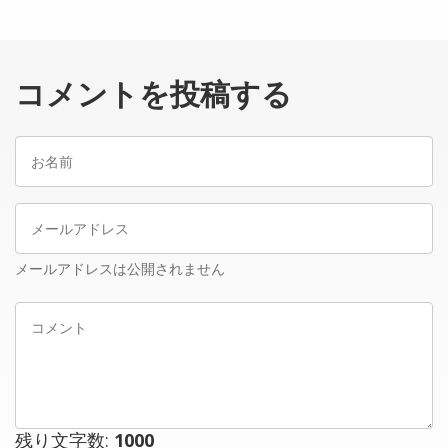
コメントを投稿する
お
名
前
メ
ー
ル
メールアドレスは公開されません
ア
コ
ド
メ
レ
ン
ス
ト
残り文字数:
1000