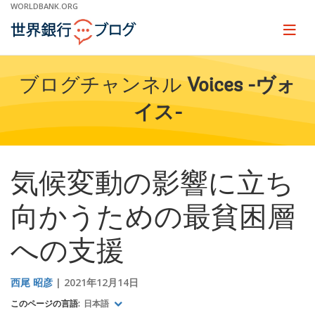
Skip
WORLDBANK.ORG
to
Main
Page
naviga
Navigation
ブログチャンネル
Voices -ヴォ
イス-
気候変動の影響に立ち
向かうための最貧困層
への支援
西尾 昭彦
2021年12月14日
このページの言語:
日本語