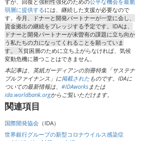
すが、回復と強靭性強化のための
公平な機会を最脆
弱層に提供する
には、継続した支援が必要なので
す。
今月、ドナーと開発パートナーが一堂に会し、
資金拠出の継続をプレッジする予定です。IDAは、
ドナーと開発パートナーが未曽有の課題に立ち向か
う私たちの力になってくれることを願っていま
す。
貧困層のために立ち上がらなければ、気候
変動危機に勝つことはできません。
本記事は、英紙ガーディアンの別冊特集「サステナ
ブルファイナンス」に
掲載された
ものです。IDAに
ついての最新情報は、
#IDAworks
または
ida.worldbank.org
からご覧いただけます。
関連項目
国際開発協会
（IDA）
世界銀行グループの新型コロナウイルス感染症