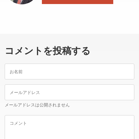
コメントを投稿する
お
名
前
メ
ー
ル
メールアドレスは公開されません
ア
コ
ド
メ
レ
ン
ス