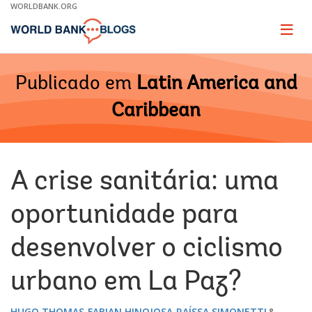
Skip
WORLDBANK.ORG
to
Main
Page
naviga
Navigation
Publicado em
Latin America and
Caribbean
A crise sanitária: uma
oportunidade para
desenvolver o ciclismo
urbano em La Paz?
HUGO THOMAS
FABIAN HINOJOSA
RAÍSSA SIMONETTI