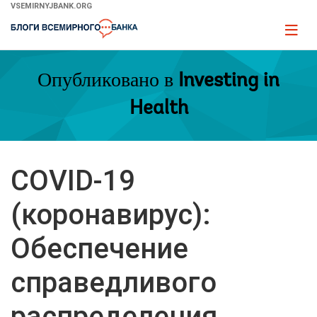
Skip
VSEMIRNYJBANK.ORG
to
Page
Main
naviga
Navigation
Опубликовано в
Investing in
Health
COVID-19
(коронавирус):
Обеспечение
справедливого
распределения