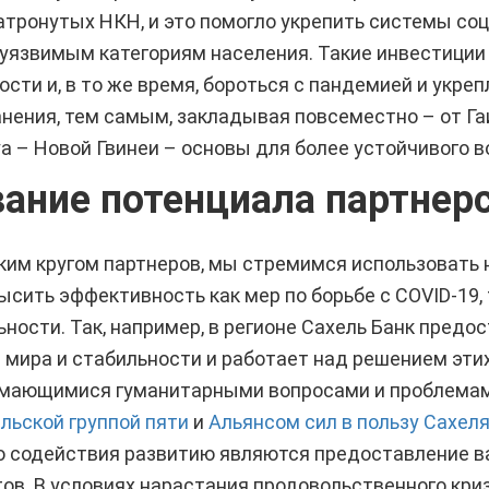
затронутых НКН, и это помогло укрепить системы со
язвимым категориям населения. Такие инвестиции
сти и, в то же время, бороться с пандемией и укре
нения, тем самым, закладывая повсеместно – от Га
а – Новой Гвинеи – основы для более устойчивого 
ание потенциала партнер
ким кругом партнеров, мы стремимся использовать
сить эффективность как мер по борьбе с COVID-19, 
ности. Так, например, в регионе Сахель Банк предос
мира и стабильности и работает над решением этих
имающимися гуманитарными вопросами и проблемами
льской группой пяти
и
Альянсом сил в пользу Сахел
о содействия развитию являются предоставление в
ов. В условиях нарастания продовольственного криз