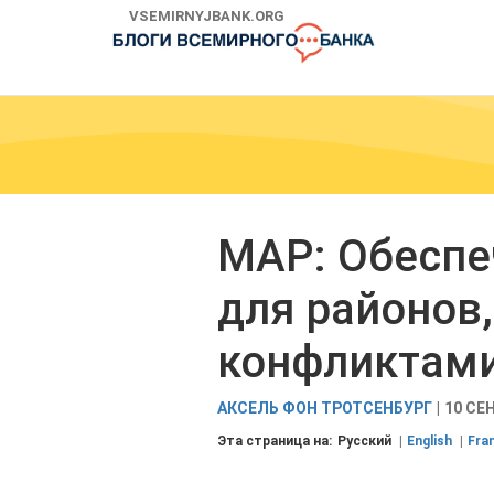
Skip
VSEMIRNYJBANK.ORG
to
Main
Navigation
МАР: Обеспе
для районов
конфликтам
АКСЕЛЬ ФОН ТРОТСЕНБУРГ
10 СЕ
Эта страница на:
Русский
English
Fra