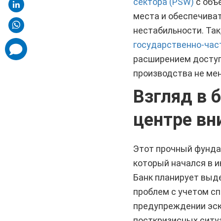
сектора (PSW)
с объ
места и обеспечива
нестабильности. Так
государственно-час
comments
added
расширением доступа
производства не мен
Взгляд в 
центре вн
Этот прочный фунд
который начался в и
Банк планирует выд
проблем с учетом сп
предупреждении эск
посткризисных ситуа