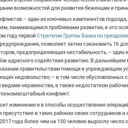
дании возможностей для развития беженцам и при
фликтов – один из ключевых компонентов подхода,
ием, занимающимся проблемами развития, и это осо
ом году первой
Стратегии Группы Банка по преодол
едупреждения, позволяет затем сэкономить 16 долл
торов, предопределяющих нестабильность, – один 
ов адресного содействия развитию. В дальнейшем
оказании правительствам помощи в упреждающем ус
ющих недовольство, – в том числе обусловленных с
видами неравенства, а также недостатком рабочих 
 полномасштабный конфликт.
осит изменения и в способы осуществления операци
я присутствие в таких районах своих сотрудников и
 2017 года более чем на 150 человек выросло число 