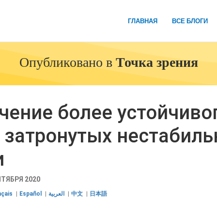
ГЛАВНАЯ
ВСЕ БЛОГИ
Опубликовано в
Точка зрения
чение более устойчиво
, затронутых нестабиль
и
НТЯБРЯ 2020
nçais
Español
العربية
中文
日本語