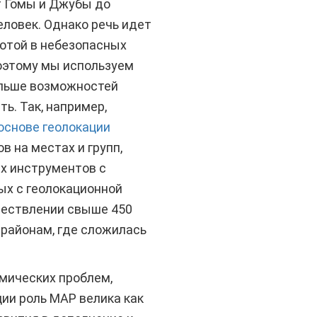
т Гомы и Джубы до
еловек. Однако речь идет
ботой в небезопасных
оэтому мы используем
ольше возможностей
ь. Так, например,
основе геолокации
 на местах и групп,
х инструментов с
ых с геолокационной
ществлении свыше 450
 районам, где сложилась
мических проблем,
ции роль МАР велика как