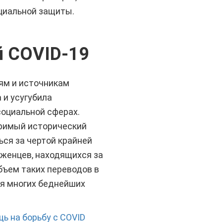
циальной защиты.
й COVID-19
ням и источникам
 и усугубила
оциальной сферах.
зримый исторический
ься за чертой крайней
еженцев, находящихся за
объем таких переводов в
я многих беднейших
ь на борьбу с COVID