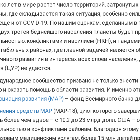
ко лет в мире растет число территорий, затронутых
ны, где складывается такая ситуация, особенно сил
 еще и от COVID-19. По нашим оценкам, сделанным в 
о двух третей беднейшего населения планеты будет п
ьностью, конфликтами и насилием (НКН), и пандеми
стабильных районах, где главной задачей является 
ивого развития в интересах всех слоев населения,
я (ЦУР) не удастся.
дународное сообщество призвано не только внести 
о и оказать помощь в области развития. И именно э
циация развития (МАР)
– фонд Всемирного банка д
лнения средств МАР
(МАР-18), цикл которого заверши
ть более чем вдвое – с 10,2 до 23 млрд долл. США 
льностью и конфликтами районам. Благодаря этому
азовым медицинским услугам, более 15 млн детей п