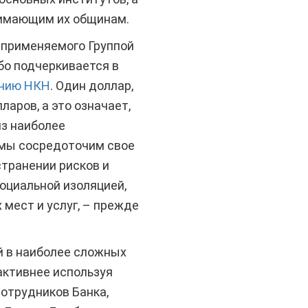
нимающим их общинам.
 применяемого Группой
бо подчеркивается в
ению НКН
. Один доллар,
аров, а это означает,
из наиболее
 мы сосредоточим свое
транении рисков и
оциальной изоляцией,
мест и услуг, – прежде
й в наиболее сложных
 активнее используя
сотрудников Банка,