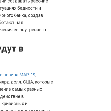
щий создавать рабочие
туациях бедности и
рного банка, создав
аботают над
чения ее внутреннего
дут в
в период МАР-19
,
 млрд долл. США, которые
шение самых разных
одействие в
 кризисных и
основных институтов, а