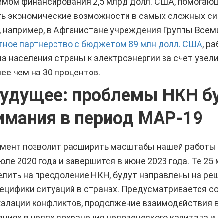
емом финансирования 2,5 млрд долл. США, помогаю
ть экономические возможности в самых сложных си
, например, в Афганистане учреждения Группы Всеми
тное партнерство с бюджетом 89 млн долл. США
, р
 населения страны к электроэнергии за счет увели
ее чем на 30 процентов.
будущее: проблемы НКН бу
имания в период МАР-19
амент позволит расширить масштабы нашей работы
юле 2020 года и завершится в июне 2023 года. Те 25
елить на преодоление НКН, будут направлены на ре
ецифики ситуаций в странах. Предусматривается с
алации конфликтов, продолжение взаимодействия в
циях в целях сохранения человеческого капитала и 