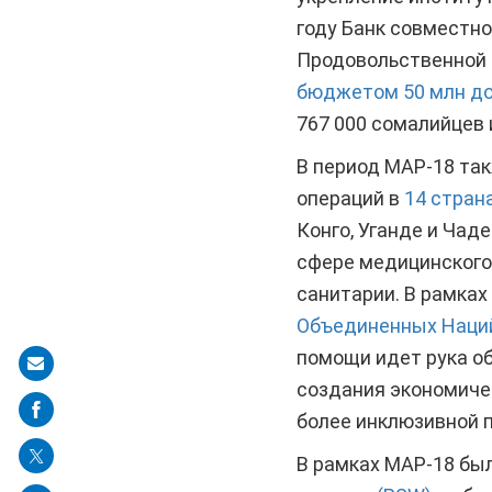
году Банк совместн
Продовольственной 
бюджетом 50 млн д
767 000 сомалийцев 
В период МАР-18 та
операций в
14 стран
Конго, Уганде и Ча
сфере медицинского
санитарии. В рамках
Объединенных Наций
помощи идет рука об
Share
создания экономиче
on
более инклюзивной п
mail
В рамках МАР-18 бы