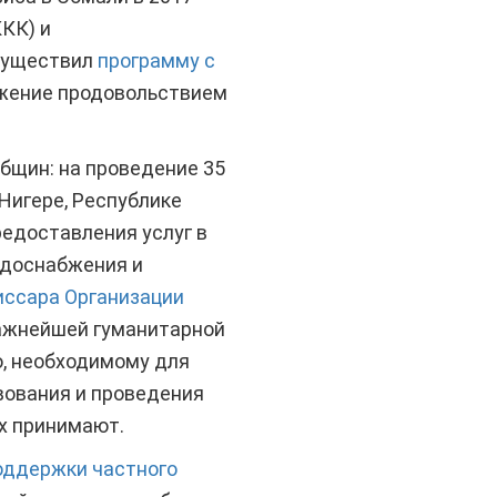
КК) и
осуществил
программу с
бжение продовольствием
бщин: на проведение 35
Нигере, Республике
едоставления услуг в
одоснабжения и
иссара Организации
ажнейшей гуманитарной
ю, необходимому для
вования и проведения
их принимают.
оддержки частного