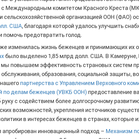
о с Международным комитетом Красного Креста (МК
и сельскохозяйственной организацией ООН (ФАО) 
олл. США
, благодаря которой удалось улучшить сна
и помочь предотвратить голод.
кже изменилась жизнь беженцев и принимающих их о
ах
было выделено 1,85 млрд долл. США. В Камеруне, 
де мы повышаем эффективность страновых систем пр
 обслуживания, образования, социальной защиты, в
 нашего
партнерства с Управлением Верховного ком
 по делам беженцев (УВКБ ООН)
предоставление в
 руку с содействием более долгосрочному развити
ских возможностей, укрепления источников сущест
олитики в интересах беженцев в странах, которые 
л апробирован инновационный подход –
Механизм п