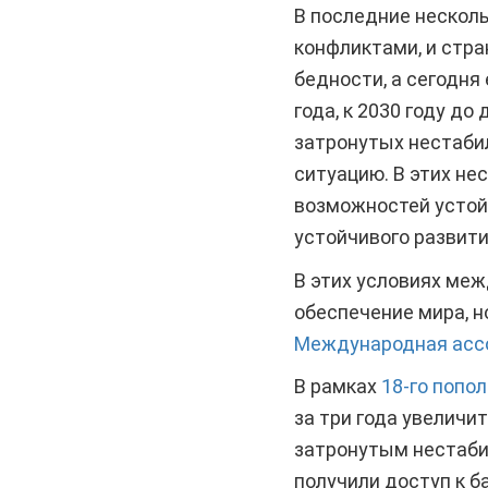
В последние несколь
конфликтами, и стра
бедности, а сегодня
года, к 2030 году д
затронутых нестабил
ситуацию. В этих не
возможностей устойч
устойчивого развити
В этих условиях меж
обеспечение мира, н
Международная ассо
В рамках
18-го попо
за три года увеличи
затронутым нестаби
получили доступ к б