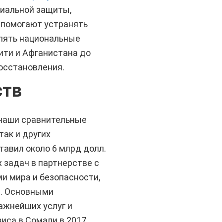
циальной защиты,
 помогают устранять
плять национальные
ити и Афганистана до
восстановления.
ств
 наши сравнительные
так и других
тавил около 6 млрд долл.
 задач в партнерстве с
 мира и безопасности,
я
. Основными
ажнейших услуг и
иса в Сомали в 2017