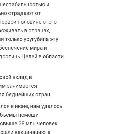
 нестабильностью и
ьно страдают от
первой половине этого
роживать в странах,
я только усугубила эту
обеспечение мира и
 достичь Целей в области
свой вклад в
тим занимается
ля беднейших стран.
лся в июне, нам удалось
– объемы помощи
 свыше 38 млн человек
рошли вакцинацию, а