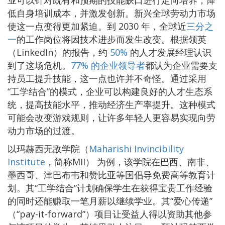
低自身培训成本，并激发创新。新兴全球劳动力市场
使这一点变得更加紧迫。到 2030 年，全球近
三分之
一
的工作岗位将因技术进步而发生改变。根据领英
（LinkedIn）的报告，约
50%
的人才发展经理认识
到了这场危机。
77% 的企业领导者
都认为企业需要支
持员工提升技能，这一点也许并不奇怪。通过采用
“工学结合”的模式，企业可以构建良好的人才生态系
统，提高技能水平，推动经济生产率提升。这种模式
可能会改变游戏规则，让许多年轻人更容易实现向劳
动力市场的过渡。
以玛赫西无敌学院（
Maharishi Invincibility
Institute
，简称MII） 为例，该学院在巴西、南非、
墨西哥、津巴布韦和赞比亚等国倡导免费高等教育计
划。其“工学结合”计划确保学生在获得宝贵工作经验
的同时还能赚取一笔月薪以继续学业。其“爱心传递”
（“pay-it-forward”）项目让受益人得以资助其他参