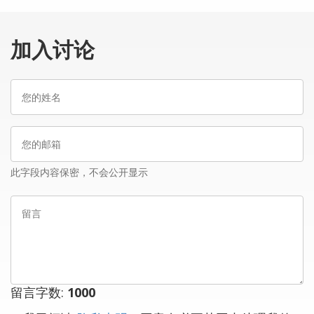
加入讨论
您
的
姓
您
名
的
邮
此字段内容保密，不会公开显示
箱
留
言
留言字数:
1000