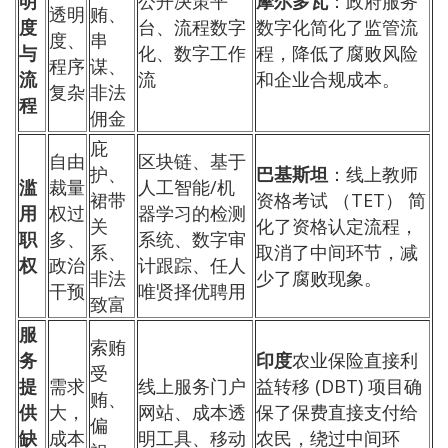
明
公开决策平
摩尔多瓦
：政府服务
透明
贿、
度
台、流程数字
数字化简化了监管流
度、
串
与
化、数字工作
程，降低了腐败风险
程序
谋、
流
流
和企业合规成本。
复杂
非法
程
佣金
庇
自由
区块链、基于
护、
巴基斯坦
：线上教师
滥
裁量
人工智能/机
裙带
资格考试 （TET） 简
用
权过
器学习的检测
关
化了资格认定流程，
职
多、
系统、数字审
系、
取消了中间环节，减
权
政治
计跟踪、任人
非法
少了腐败现象。
干预
唯贤择优聘用
致富
服
索贿
务
印度
农业保险直接利
受
提
需求
线上服务门户
益转移 (DBT) 项目确
贿、
供
大，
网站、成本透
保了保费直接支付给
偏
缺
成本
明工具、移动
农民，绕过中间环