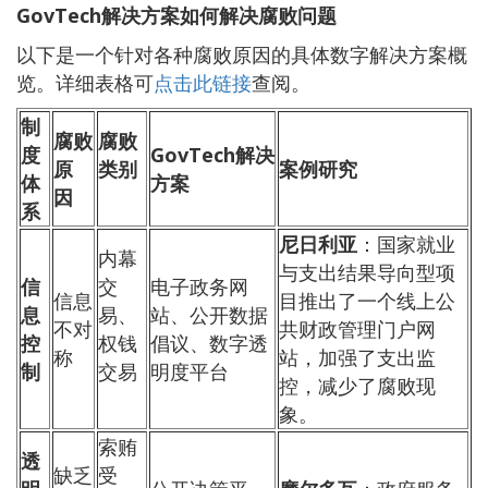
GovTech解决方案如何解决腐败问题
以下是一个针对各种腐败原因的具体数字解决方案概
览。详细表格可
点击此链接
查阅。
制
腐败
腐败
度
GovTech解决
原
类别
案例研究
体
方案
因
系
尼日利亚
：国家就业
内幕
与支出结果导向型项
信
交
电子政务网
信息
目推出了一个线上公
息
易、
站、公开数据
不对
共财政管理门户网
控
权钱
倡议、数字透
称
站，加强了支出监
制
交易
明度平台
控，减少了腐败现
象。
索贿
透
缺乏
受