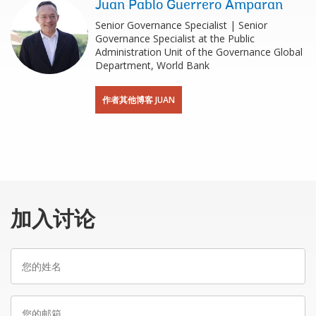
Juan Pablo Guerrero Amparan
Senior Governance Specialist | Senior
Governance Specialist at the Public
Administration Unit of the Governance Global
Department, World Bank
作者其他博客 JUAN
加入讨论
您
的
姓
您
名