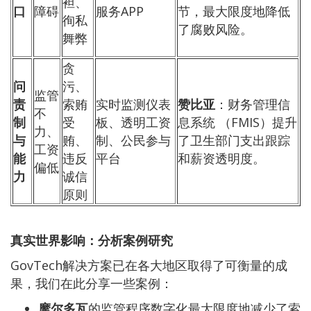
袒、
口
障碍
服务APP
节，最大限度地降低
徇私
了腐败风险。
舞弊
贪
问
污、
监管
责
索贿
实时监测仪表
赞比亚
：财务管理信
不
制
受
板、透明工资
息系统 （FMIS）提升
力、
与
贿、
制、公民参与
了卫生部门支出跟踪
工资
能
违反
平台
和薪资透明度。
偏低
力
诚信
原则
真实世界影响：分析案例研究
GovTech解决方案已在各大地区取得了可衡量的成
果，我们在此分享一些案例：
摩尔多瓦
的监管程序数字化最大限度地减少了索