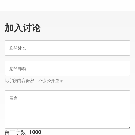
加入讨论
您
的
姓
您
名
的
邮
此字段内容保密，不会公开显示
箱
留
言
留言字数:
1000