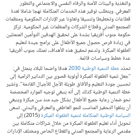
والتغذية والبيئات الآمنة والرفاه النفسي والاجتماعي والتطور
المعرفي. ويتطلب توفير هذه الخدمات المتكاملة نهجا شاملا لعدة
قطاعات وتخطيطا وتنسيقا وتعاونا عبر الإدارات الحكومية ومنظمات
المجتمع المدني وقطاع الشركات والمنظمات غير الحكومية. تركز
حكومة جنوب أفريقيا بشدة على تحقيق الهدفين التوأمين المتمثلين
في زيادة فرص حصول جميع الأطفال على برامج جيدة لتعليم
الطفولة المبكرة. ولدعم تحقيق هذه الأهداف، تمتلك جنوب أفريقيا
عدة خطط وسياسات قائمة.
تحدّد
خطة التنمية الوطنية 2030
هدفا واضحا للبلاد يتمثل في:
"جعل تنمية الطفولة المبكرة أولوية قصوى بين التدابير الرامية إلى
تحسين جودة التعليم والآفاق طويلة الأجل للأجيال القادمة". وتشير
خطة التنمية الوطنية كذلك إلى أنه ينبغي توجيه الموارد المخصصة
نحو ضمان رعاية جميع الأطفال بشكل جيد منذ سن مبكرة وينبغي
أن يتلقوا التحفيز المناسب للنمو العاطفي والمعرفي والبدني. تسعى
السياسة الوطنية المتكاملة لتنمية الطفولة المبكرة
(2015) إلى
تحويل أداء تعليم الطفولة المبكرة من خلال شراكات متكاملة بين
مقدمي الرعاية والمجتمع المدني والقطاع الخاص ومختلف الإدارات