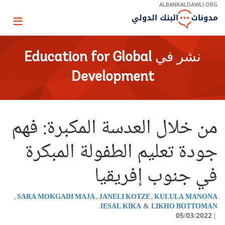
Skip
ALBANKALDAWLI.ORG
to
Main
Page
Navigation
igation
نشر في
Education for Global
Development
من خلال العدسة المكبرة: فهم
جودة تعليم الطفولة المبكرة
في جنوب إفريقيا
SARA MOKGADI MAJA
JANELI KOTZE
KULULA MANONA
JESAL KIKA
LIKHO BOTTOMAN
05/03/2022