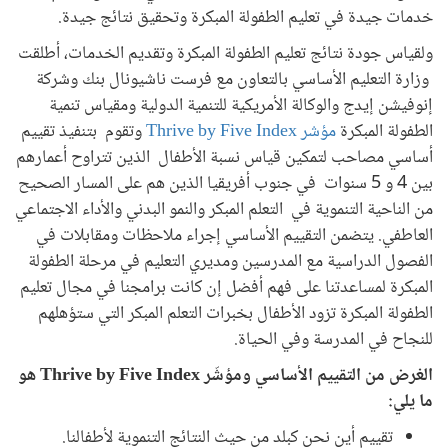
خدمات جيدة في تعليم الطفولة المبكرة وتحقيق نتائج جيدة.
ولقياس جودة نتائج تعليم الطفولة المبكرة وتقديم الخدمات، أطلقت
وزارة التعليم الأساسي بالتعاون مع فرست ناشيونال بنك وشركة
إنوفيشن إيدج والوكالة الأمريكية للتنمية الدولية ومقياس تنمية
الطفولة المبكرة
مؤشر Thrive by Five Index
وتقوم بتنفيذ تقييم
أساسي مصاحب لتمكين قياس نسبة الأطفال الذين تتراوح أعمارهم
بين 4 و 5 سنوات في جنوب أفريقيا الذين هم على المسار الصحيح
من الناحية التنموية في التعلم المبكر والنمو البدني والأداء الاجتماعي
العاطفي. يتضمن التقييم الأساسي إجراء ملاحظات ومقابلات في
الفصول الدراسية مع المدرسين ومديري التعليم في مرحلة الطفولة
المبكرة لمساعدتنا على فهم أفضل إن كانت برامجنا في مجال تعليم
الطفولة المبكرة تزود الأطفال بخبرات التعلم المبكر التي ستؤهلهم
للنجاح في المدرسة وفي الحياة.
الغرض من التقييم الأساسي ومؤشّر Thrive by Five Index هو
ما يلي:
تقييم أين نحن كبلد من حيث النتائج التنموية لأطفالنا.