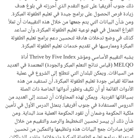
ذلك جنوب أفريقيا على تتبع التقدم الذي أحرزته في بلوغ هدف
زيادة فرص الحصول على برامج جيدة في تعليم الطفولة المبكرة.
ومن شأن البيانات التي يتم جمعها من خلال هذه التقييمات أن تملأ
الفراغ المتمثل في فهم نوعية تعليم الطفولة المبكرة، وأن تساعد
كذلك في وضع تدخلات هادفة لتحسين دعم برامج تعليم الطفولة
المبكرة وممارسيها في تقديم خدمات تعليم الطفولة المبكرة.
يشبه التقييم الأساسي ومؤشر Thrive by Five Index أداة
MELQO (قياس نتائج التعلم المبكر والجودة) المعتمدة في العديد
من السياقات. ويمكن للبلدان التي تتطلع إلى الشروع في عملية
مماثلة لقياس جودة تعليم الطفولة المبكرة، أن تستفيد من هذه
الأدوات القائمة أو أن تكيف وتطور أدواتها الخاصة ذات الصلة
بسياقاتها الفردية. ويمكن لهذه المحاولات أن تستند إلى العديد من
الدروس المستفادة في جنوب أفريقيا. يتمثل الدرس الأول في تأمين
ملكية الحكومة وضمان أن تقود الحكومة العملية منذ البداية. ومن
شأن ذلك أن ييسر تحسين التخطيط والرصد والتقييم من خلال
تعزيز مبادرات جمع البيانات هذه وتنظيمها والتمكين من تحسين
استهداف برامج تعليم الطفولة المبكرة وتدخلاتها. وتؤدي الشراكات