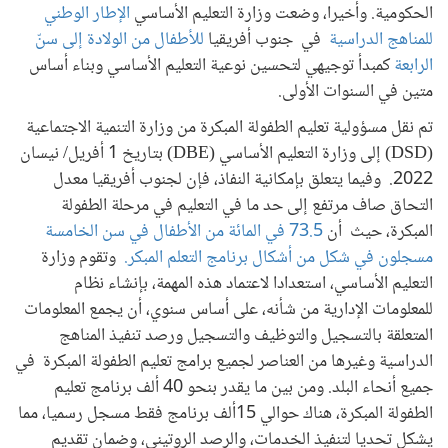
الحكومية. وأخيرا، وضعت وزارة التعليم الأساسي
الإطار الوطني
للمناهج الدراسية
في جنوب أفريقيا
للأطفال من الولادة إلى سنّ
الرابعة
كمبدأ توجيهي لتحسين نوعية التعليم الأساسي وبناء أساس
متين في السنوات الأولى.
تم نقل مسؤولية تعليم الطفولة المبكرة من وزارة التنمية الاجتماعية
(DSD) إلى وزارة التعليم الأساسي (DBE) بتاريخ 1 أفريل/ نيسان
2022. وفيما يتعلق بإمكانية النفاذ، فإن لجنوب أفريقيا معدل
التحاق صاف مرتفع إلى حد ما في التعليم في مرحلة الطفولة
المبكرة، حيث أن
73.5 في المائة من الأطفال في سن الخامسة
مسجلون في شكل من أشكال برنامج التعلم المبكر.
وتقوم وزارة
التعليم الأساسي، استعدادا لاعتماد هذه المهمة، بإنشاء نظام
للمعلومات الإدارية من شأنه، على أساس سنوي، أن يجمع المعلومات
المتعلقة بالتسجيل والتوظيف والتسجيل ورصد تنفيذ المناهج
الدراسية وغيرها من العناصر لجميع برامج تعليم الطفولة المبكرة في
جميع أنحاء البلد. ومن بين ما يقدر بنحو 40 ألف برنامج تعليم
الطفولة المبكرة، هناك حوالي 15ألف برنامج فقط مسجل رسميا، مما
يشكل تحديا لتنفيذ الخدمات، والرصد الروتيني، وضمان تقديم