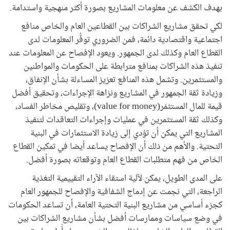
بهدف الكشف عن معلومات المشاريع بصورة أكثر منهجية واستدامة.
لكي تحقق مشاريع الشراكات بين القطاعين العام والخاص منافع
اجتماعية واقتصادية دائمة، فمن الضروري توفُّر المعلومات لدى
القطاع العام وكذلك لدى الجمهور. ويعود الإفصاح عن المعلومات عند
تنفيذ هذه الشراكات بمنافع مترابطة على الحكومات والمواطنين
والمستثمرين. وتشمل هذه المنافع تعزيز المساءلة بشأن الإنفاق،
وزيادة ثقة الجمهور في المشاريع ونزاهة الإجراءات، وتحقيق أفضل
قيمة للمال المستثمَر(value for money)، وتقليص مخاطر الفساد،
وكذلك ثقة المستثمرين في عمليات وإجراءات التعاقدات لتنفيذ
المشاريع التي يمكن أن تؤدي إلى زيادة الاستثمارات في البنية
التحتية. والأهم من ذلك أن الإفصاح يساعد أيضا في تمكين القطاع
الخاص من فهم متطلبات القطاع العام وتوقعاته بصورة أفضل.
على المدى الطويل، يمكن لآلية استقاء الآراء التقييمية التغذية
الراجعة، التي نجمت عن إدماج الشفافية والإفصاح للجمهور العام
كجزء أساسي من مشاريع البنية التحتية العامة، أن تساعد الحكومات
في وضع سياسات وممارسات أفضل بشأن مشاريع الشراكات بين