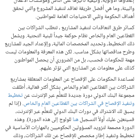
إعطاؤها الأولوية، وكيفية تأثيرها على الناس ومؤسسات الأعمال
والبيئة، وما هي أفضل طريقة تعاقد لتنفيذ المشروع والتي تحقق
أهداف الحكومة وتلبي الاحتياجات العامة للمواطنين.
كسائر طرق التعاقدات لتنفيذ المشاريع ، تتطلب الشراكات بين
القطاعين العام والخاص نظام حوكمة جيداً للبنية التحتية. ويشمل
ذلك التخطيط، وتحديد المخصصات المالية، وإلإعداد الجيد للمشاريع
وطرح مناقصاتها بشكل مناسب. لكن هذه المعرفة والمعلومات ليست
مهمة للحكومات فحسب، بل من الضروري أن يحصل المواطنون
كذلك على معلومات عن المشاريع التي تؤثر عليهم.
لمساعدة الحكومات على الإفصاح عن المعلومات المتعلقة بمشاريع
الشراكات بين القطاعين العام والخاص بشكل أكثر فعالية، أطلقت
مجموعة البنك الدولي دورة جديدة للتعلُّم عبر الإنترنت عن
تخطيط
وتنفيذ الإفصاح في الشراكات بين القطاعين العام والخاص
. (إذا لم
يسبق لك الاشتراك في دورات البنك الدولي للتعلُّم عبر الإنترنت،
فسيتعيَّن عليك أولاً التسجيل
هنا
للولوج إلى هذه الدورة). وهذه
الدورة مصممة لتزويد المسؤولين الحكوميين بالمهارات الأساسية في
تخطيط وتنفيذ إطار مخصص للإفصاح عن تلك الشراكات، وذلك