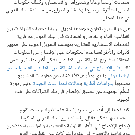
استفادت أوغندا وغانا وهندوراس وأفغانستان، وكذلك حكومات
البلدان المتأثرة بأوضاع الهشاشة والصراع، من مساندة البنك الدولي
في هذا المجال.
على مر السنين، تعاون مجموعة تمويل البنية التحتية والشراكات بين
القطاعين العام والخاص والضمانات في البنك الدولي مع فريق
الخدمات الاستشارية للمشاريع بمؤسسة التمويل الدولية على تطوير
الأدوات والأُطر لمساعدة الحكومات على الإفصاح عن المعلومات
المتعلقة بمشاريع الشراكة بين القطاعين بشكل أكثر فعالية. ويشمل
ذلك
إطار الإفصاح في عمليات الشراكة بين القطاعين العام والخاص
للبنك الدولي
والذي يوفِّر هيكلاً للكشف عن معلومات المشاريع
مصحوباً
بدراسات قُطرية
و
حالات للممارسات الجيدة
. وتبني دورة
التعلُّم الجديدة عن تحقيق الإفصاح في تلك الشراكات على هذه
الجهود.
لكننا ذهبنا إلى أبعد من مجرد إتاحة هذه الأدوات، حيث نقوم
باستخدامها بشكل فعّال. وتساند فِرَق البنك الدولي الحكومات
لإدماج الإفصاح في الأُطر القانونية والتنظيمية والمؤسسية، وتضمين
بنود خاصة بالإفصاح في عقود الشراكات بين القطاعين العام