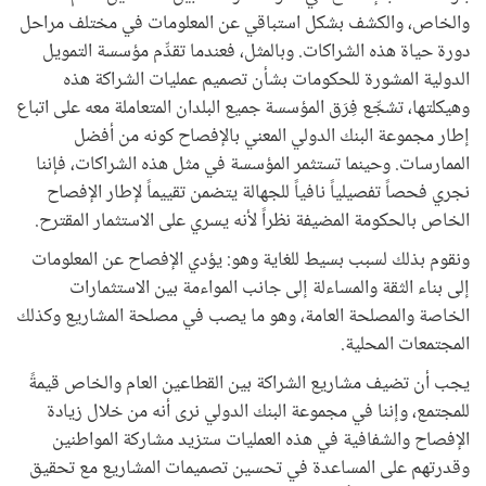
والخاص، والكشف بشكل استباقي عن المعلومات في مختلف مراحل
دورة حياة هذه الشراكات. وبالمثل، فعندما تقدِّم مؤسسة التمويل
الدولية المشورة للحكومات بشأن تصميم عمليات الشراكة هذه
وهيكلتها، تشجِّع فِرَق المؤسسة جميع البلدان المتعاملة معه على اتباع
إطار مجموعة البنك الدولي المعني بالإفصاح كونه من أفضل
الممارسات. وحينما تستثمر المؤسسة في مثل هذه الشراكات، فإننا
نجري فحصاً تفصيلياً نافياً للجهالة يتضمن تقييماً لإطار الإفصاح
الخاص بالحكومة المضيفة نظراً لأنه يسري على الاستثمار المقترح.
ونقوم بذلك لسبب بسيط للغاية وهو: يؤدي الإفصاح عن المعلومات
إلى بناء الثقة والمساءلة إلى جانب المواءمة بين الاستثمارات
الخاصة والمصلحة العامة، وهو ما يصب في مصلحة المشاريع وكذلك
المجتمعات المحلية.
يجب أن تضيف مشاريع الشراكة بين القطاعين العام والخاص قيمةً
للمجتمع، وإننا في مجموعة البنك الدولي نرى أنه من خلال زيادة
الإفصاح والشفافية في هذه العمليات ستزيد مشاركة المواطنين
وقدرتهم على المساعدة في تحسين تصميمات المشاريع مع تحقيق