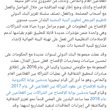
القطاعين العام والخاص. ولذلك، من الضروري بناء أُطر سليمة
للإفصاح وكذلك وضع إطار لهذه المناقشة من خلال التواصل والعمل
مع أصحاب المصلحة. وبالفعل، تصنِّف سلسلة تقرير البنك الدولي
للتقييم المرجعي لتطوير البنية التحتية
البلدان حسب مستوى
الإفصاح عن المعلومات في عموم مراحل دورة حياة هذه الشراكات،
وهي واحدة ضمن مؤشرات عديدة قابلة للتطبيق نقوم بقياسها لدعم
الإصلاحات التنظيمية التي تعمل على تهيئة البيئة المواتية لإنشاء
مشاريع للبنية التحتية ذات جودة.
وقد عملت مجموعة البنك الدولي لسنوات عديدة مع الحكومات على
تحسين سياسات وممارسات الإفصاح. فعلى سبيل المثال، عملت
المجموعة مع حكومتي نيجيريا وكينيا في عام 2016 على إطلاق
مبادرات لتحقيق الشفافية في عمليات الشراكة بين القطاعين العام
والخاص، وهو ما أدى إلى قيام نيجيريا
بتدشين بوابة إلكترونية
وطنية للإفصاح عن عقود الشراكة بين القطاعين في عام 2017
وقيام كينيا
بتدشين بوابة للإفصاح عن الشراكات بين القطاعين في
عام 2018
مما ساعد البلدين على المضي قدماً نحو تعزيز الشفافية
والمكاشفة في إجراءات التعاقدات لتنفيذ المشاريع لديهما. وقد