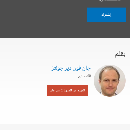
إشترك
بقلم
جان فون دير جولتز
اقتصادي
المزيد من المدونات من جان