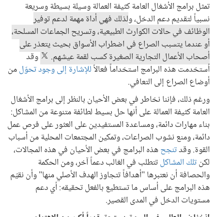
تمثل برامج الأشغال العامة كثيفة العمالة وسيلة بسيطة وسريعة
نسبياً لتقديم دعم الدخل، و
لذلك فهي أداة مهمة لدعم توفير
الوظائف في حالات الكوارث الطبيعية، وتسريح الجماعات المسلحة،
أو عندما يتسبب الصراع في اضطراب الأسواق بحيث يتعذر على
أصحاب الأعمال التجارية الصغيرة كسب لقمة عيشهم.
وقد
اُستخدمت هذه البرامج استخداماً فعالاً
للإشارة إلى وجود تحوّل
من
أوضاع الصراع إلى التعافي.
ورغم ذلك، فإننا نخاطر في بعض الأحيان بالنظر إلى برامج الأشغال
العامة كثيفة العمالة على أنها حل بسيط لطائفة متنوعة من المشاكل:
بناء مهارات دائمة، ومساعدة المستفيدين على العثور على فرص عمل
دائمة، ومنع نشوب الصراعات، وتمكين المجتمعات المحلية من أسباب
القوة. وقد
تنجح
هذه البرامج في بعض الأحيان في هذه المجالات،
لكن
تلك المشاكل
تتطلب في الغالب دعماً آخر، ومن الحكمة
والحصافة أن نعتبرها "أهدافاً تتجاوز الهدف الأصلي منها" وأن نقيّم
هذه البرامج على أساس ما تستطيع بالفعل تحقيقه: أي دعم
مستويات الدخل في المدى القصير.