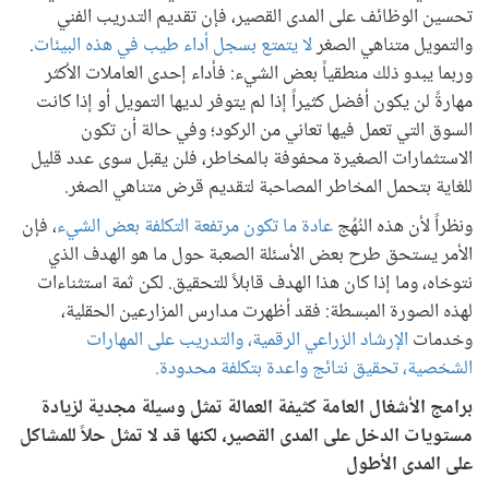
تحسين الوظائف على المدى القصير، فإن تقديم التدريب الفني
والتمويل متناهي الصغر
لا يتمتع بسجل أداء طيب في هذه البيئات
.
وربما يبدو ذلك منطقياً بعض الشيء: فأداء إحدى العاملات الأكثر
مهارةً لن يكون أفضل كثيراً إذا لم يتوفر لديها التمويل أو إذا كانت
السوق التي تعمل فيها تعاني من الركود؛ وفي حالة أن تكون
الاستثمارات الصغيرة محفوفة بالمخاطر، فلن يقبل سوى عدد قليل
للغاية بتحمل المخاطر المصاحبة لتقديم قرض متناهي الصغر.
ونظراً لأن هذه النُهُج
عادة ما تكون مرتفعة التكلفة بعض الشيء
، فإن
الأمر يستحق طرح بعض الأسئلة الصعبة حول ما هو الهدف الذي
نتوخاه، وما إذا كان هذا الهدف قابلاً للتحقيق. لكن ثمة استثناءات
لهذه الصورة المبسطة: فقد أظهرت مدارس المزارعين الحقلية،
وخدمات
الإرشاد الزراعي الرقمية، والتدريب على المهارات
الشخصية، تحقيق نتائج واعدة بتكلفة محدودة.
برامج الأشغال العامة كثيفة العمالة تمثل وسيلة مجدية لزيادة
مستويات الدخل على المدى القصير، لكنها قد لا تمثل حلاً للمشاكل
على المدى الأطول