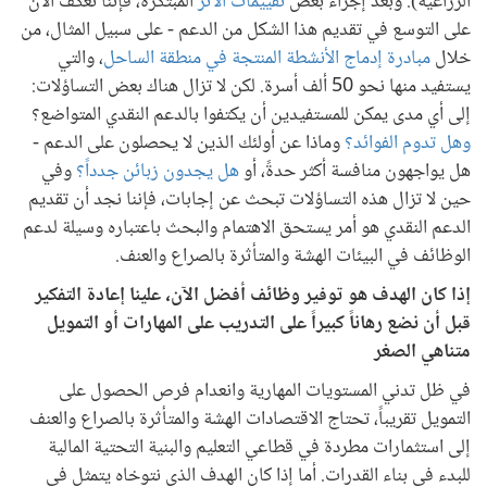
الزراعية). وبعد إجراء بعض
تقييمات الأثر
المبتكرة، فإننا نعكف الآن
على التوسع في تقديم هذا الشكل من الدعم - على سبيل المثال، من
خلال
مبادرة إدماج الأنشطة المنتجة في منطقة الساحل
، والتي
يستفيد منها نحو 50 ألف أسرة. لكن لا تزال هناك بعض التساؤلات:
إلى أي مدى يمكن للمستفيدين أن يكتفوا بالدعم النقدي المتواضع؟
وهل تدوم الفوائد؟
وماذا عن أولئك الذين لا يحصلون على الدعم -
هل يواجهون منافسة أكثر حدةً، أو
هل يجدون زبائن جدداً؟
وفي
حين لا تزال هذه التساؤلات تبحث عن إجابات، فإننا نجد أن تقديم
الدعم النقدي هو أمر يستحق الاهتمام والبحث باعتباره وسيلة لدعم
الوظائف في البيئات الهشة والمتأثرة بالصراع والعنف.
إذا كان الهدف هو توفير وظائف أفضل الآن، علينا إعادة التفكير
قبل أن نضع رهاناً كبيراً على التدريب على المهارات أو التمويل
متناهي الصغر
في ظل تدني المستويات المهارية وانعدام فرص الحصول على
التمويل تقريباً، تحتاج الاقتصادات الهشة والمتأثرة بالصراع والعنف
إلى استثمارات مطردة في قطاعي التعليم والبنية التحتية المالية
للبدء في بناء القدرات. أما إذا كان الهدف الذي نتوخاه يتمثل في