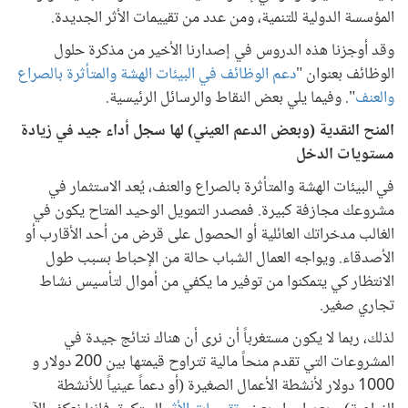
المؤسسة الدولية للتنمية، ومن عدد من تقييمات الأثر الجديدة.
وقد أوجزنا هذه الدروس في إصدارنا الأخير من مذكرة حلول
الوظائف بعنوان "
دعم الوظائف في البيئات الهشة والمتأثرة بالصراع
والعنف
". وفيما يلي بعض النقاط والرسائل الرئيسية.
المنح النقدية (وبعض الدعم العيني) لها سجل أداء جيد في زيادة
مستويات الدخل
في البيئات الهشة والمتأثرة بالصراع والعنف، يُعد الاستثمار في
مشروعك مجازفة كبيرة. فمصدر التمويل الوحيد المتاح يكون في
الغالب مدخراتك العائلية أو الحصول على قرض من أحد الأقارب أو
الأصدقاء. ويواجه العمال الشباب حالة من الإحباط بسبب طول
الانتظار كي يتمكنوا من توفير ما يكفي من أموال لتأسيس نشاط
تجاري صغير.
لذلك، ربما لا يكون مستغرباً أن نرى أن هناك نتائج جيدة في
المشروعات التي تقدم منحاً مالية تتراوح قيمتها بين 200 دولار و
1000 دولار لأنشطة الأعمال الصغيرة (أو دعماً عينياً للأنشطة