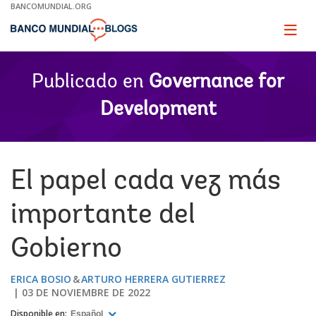
Skip
BANCOMUNDIAL.ORG
to
Main
Page
naviga
Navigation
Publicado en
Governance for
Development
El papel cada vez más
importante del
Gobierno
ERICA BOSIO
ARTURO HERRERA GUTIERREZ
03 DE NOVIEMBRE DE 2022
Disponible en:
Español