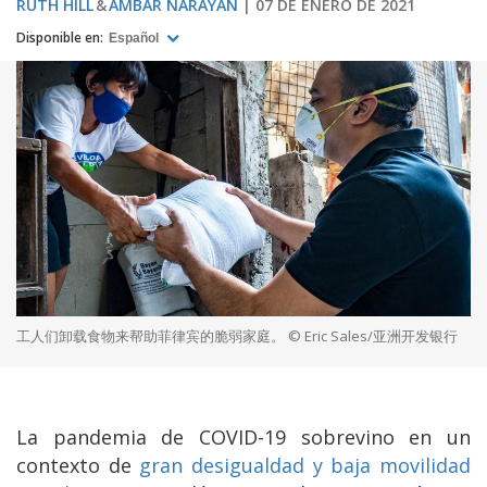
RUTH HILL
AMBAR NARAYAN
07 DE ENERO DE 2021
Disponible en:
Español
工人们卸载食物来帮助菲律宾的脆弱家庭。 © Eric Sales/亚洲开发银行
La pandemia de COVID-19 sobrevino en un
contexto de
gran desigualdad y baja movilidad