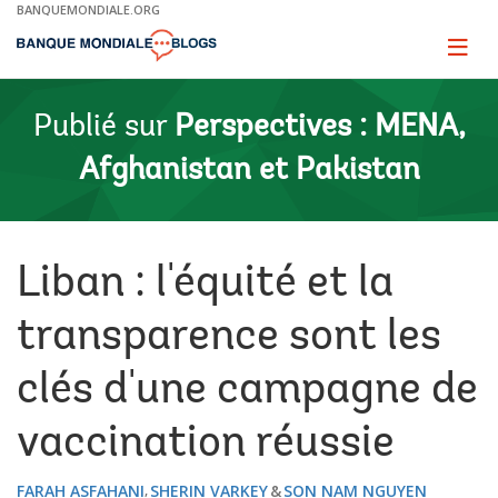
Skip
BANQUEMONDIALE.ORG
to
Main
Page
naviga
Navigation
Publié sur
Perspectives : MENA,
Afghanistan et Pakistan
Liban : l'équité et la
transparence sont les
clés d'une campagne de
vaccination réussie
FARAH ASFAHANI
SHERIN VARKEY
SON NAM NGUYEN