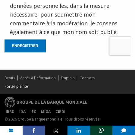
données personnelles, dans la mesure
nécessaire, pour soumettre mon
commentaire à la modération. Je consens
également à ce que mon nom soit publié.
ENREGISTRER
Droits
Accès à l’information
Emplois
Contacts
Porter plainte
IBRD
IDA
IFC
MIGA
CIRDI
© 2026 Groupe Banque mondiale. Tous droits réservés.
Share on
comments added
mail