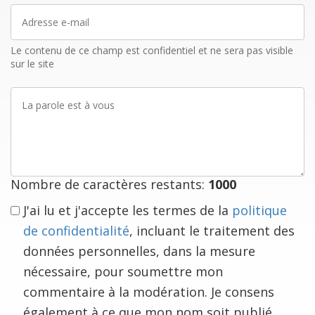
Adresse
e-
mail
Le contenu de ce champ est confidentiel et ne sera pas visible
sur le site
La
parole
est
à
vous
Nombre de caractères restants:
1000
J'ai lu et j'accepte les termes de la
politique
de confidentialité
, incluant le traitement des
données personnelles, dans la mesure
nécessaire, pour soumettre mon
commentaire à la modération. Je consens
également à ce que mon nom soit publié.