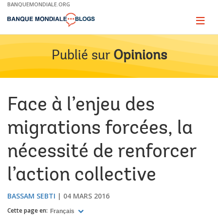
Skip
BANQUEMONDIALE.ORG
to
Main
Page
naviga
Navigation
Publié sur
Opinions
Face à l’enjeu des
migrations forcées, la
nécessité de renforcer
l’action collective
BASSAM SEBTI
04 MARS 2016
Cette page en:
Français