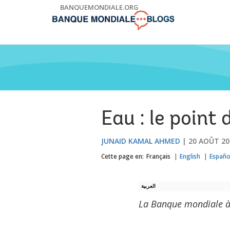
Skip
BANQUEMONDIALE.ORG
to
Main
Navigation
Eau : le point
JUNAID KAMAL AHMED
20 AOÛT 20
Cette page en:
Français
English
Españo
العربية
La Banque mondiale à