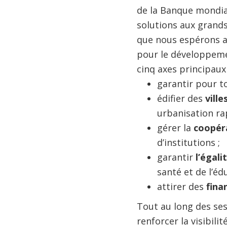
de la Banque mondial
solutions aux grands
que nous espérons ab
pour le développemen
cinq axes principaux 
garantir pour to
édifier des
ville
urbanisation ra
gérer la
coopéra
d’institutions ;
garantir
l’éga
santé et de l’éd
attirer des
fin
Tout au long des se
renforcer la visibili