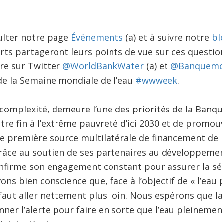
sulter notre page
Événements
(a) et à suivre notre
bl
rts partageront leurs points de vue sur ces questi
re sur Twitter
@WorldBankWater
(a) et
@Banquemo
 de la Semaine mondiale de l’eau
#wwweek
.
 complexité, demeure l’une des priorités de la Banqu
re fin à l’extrême pauvreté d’ici 2030 et de promou
e première source multilatérale de financement de l
âce au soutien de ses partenaires au développemen
firme son engagement constant pour assurer la sécu
ns bien conscience que, face à l’objectif de « l’eau 
faut aller nettement plus loin. Nous espérons que 
onner l’alerte pour faire en sorte que l’eau pleinem