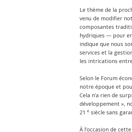
Le thème de la proch
venu de modifier notr
composantes traditi
hydriques — pour en
indique que nous so
services et la gesti
les intrications ent
Selon le Forum écono
notre époque et pour
Cela n’a rien de surp
développement », no
e
21
siècle sans gara
À l’occasion de cett