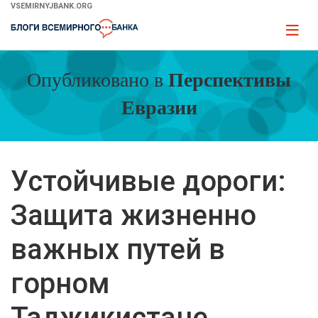
Skip
VSEMIRNYJBANK.ORG
to
Page
Main
naviga
Navigation
Опубликовано в
Перспективы
Евразии
Устойчивые дороги:
Защита жизненно
важных путей в
горном
Таджикистане