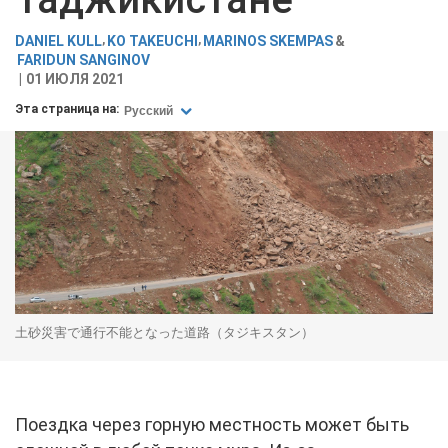
DANIEL KULL
KO TAKEUCHI
MARINOS SKEMPAS
FARIDUN SANGINOV
01 ИЮЛЯ 2021
Эта страница на:
Русский
土砂災害で通行不能となった道路（タジキスタン）
Поездка через горную местность может быть