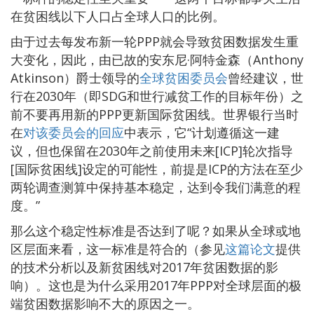
在贫困线以下人口占全球人口的比例。
由于过去每发布新一轮PPP就会导致贫困数据发生重
大变化，因此，由已故的安东尼·阿特金森（Anthony
Atkinson）爵士领导的
全球贫困委员会
曾经建议，世
行在2030年（即SDG和世行减贫工作的目标年份）之
前不要再用新的PPP更新国际贫困线。世界银行当时
在
对该委员会的回应
中表示，它“计划遵循这一建
议，但也保留在2030年之前使用未来[ICP]轮次指导
[国际贫困线]设定的可能性，前提是ICP的方法在至少
两轮调查测算中保持基本稳定，达到令我们满意的程
度。”
那么这个稳定性标准是否达到了呢？如果从全球或地
区层面来看，这一标准是符合的（参见
这篇论文
提供
的技术分析以及新贫困线对2017年贫困数据的影
响）。这也是为什么采用2017年PPP对全球层面的极
端贫困数据影响不大的原因之一。