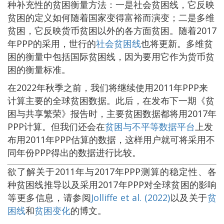
种补充性的贫困衡量方法：一是社会贫困线，它反映
贫困的定义如何随着国家变得富裕而演变；二是多维
贫困，它反映货币贫困以外的各方面贫困。随着2017
年PPP的采用，世行的
社会贫困线
也将更新。多维贫
困的衡量中包括国际贫困线，因为要用它作为货币贫
困的衡量标准。
在2022年秋季之前，我们将继续使用2011年PPP来
计算主要的全球贫困数据。此后，在发布下一期《贫
困与共享繁荣》报告时，主要贫困数据都将用2017年
PPP计算。但我们还会在
贫困与不平等数据平台
上发
布用2011年PPP估算的数据，这样用户就可将采用不
同年份PPP得出的数据进行比较。
欲了解关于2011年与2017年PPP测算的稳定性、各
种贫困线推导以及采用2017年PPP对全球贫困的影响
等更多信息，请参阅
Jolliffe et al. (2022)
以及关于
贫
困线
和
贫困变化
的博文。