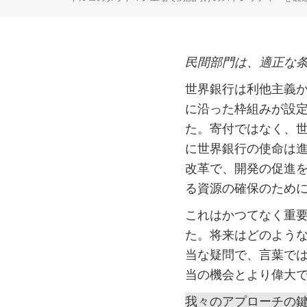
民間部門は、適正な
世界銀行は利他主義
に沿った枠組みが設
た。寄付ではなく、
に世界銀行の使命は進
改革で、開発の促進
る資源の確保のため
これはかつてなく重
た。将来はどのよう
当な疑問で、言葉で
当の機会とより偉大
我々のアプローチの