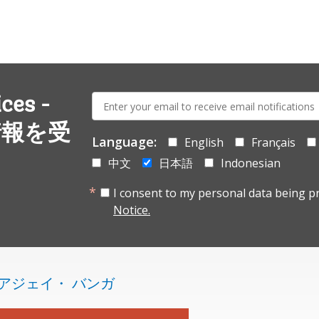
E-
es -
mail:
情報を受
Language:
English
Français
中文
日本語
Indonesian
I consent to my personal data being p
Notice.
アジェイ・ バンガ