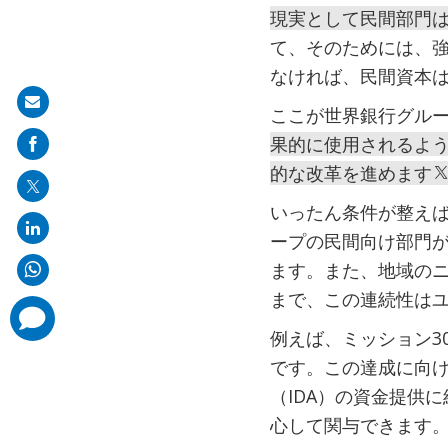
現実として民間部門
て、そのためには、強
なければ、民間資本
Share
ここが世界銀行グル
on
果的に使用されるよ
mail
的な改革を進めます
いったん条件が整えば、
ープの民間向け部門
ます。また、地域の
まで、この連続性は
comments
added
例えば、ミッション3
です。この達成に向
（IDA）の資金提供
心して関与できます