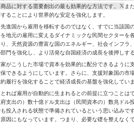
、商品に対する需要創出の最も効果的な方法です。
ま
応することにより世界的な安定を強化します。
、先進国から雇用を移転するのではなく、すでに当該国
長を地元の雇用に変えるダイナミックな民間セクターを
まり、天然資源の豊富な国のエネルギー、社会インフラ
の部門を強化し、より活発な自国経済の成長を後押しす
資家がこうした市場で資本を効果的に配分できるように
確保できるようにしています。さらに、支援対象国の市
契約履行を強化することで経済成長の基盤を強化してい
をとれば雇用が自動的に生まれるとの前提に立つことは
政府支出の）数十億ドル支出は（民間資本の）数兆ドル
でも投入される状態で準備されているという思い込みで
む原因にもなっています。つまり、必要な礎を整えなく