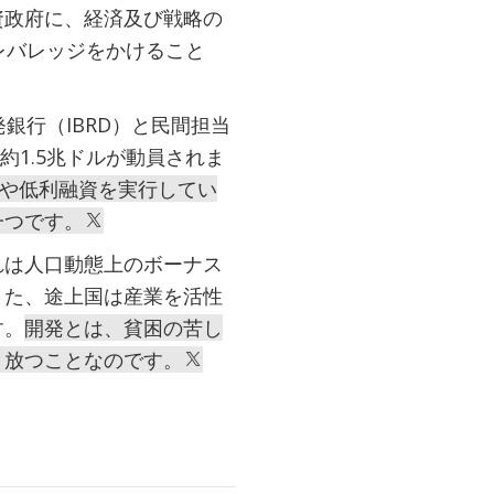
資政府に、経済及び戦略の
レバレッジをかけること
銀行（IBRD）と民間担当
約1.5兆ドルが動員されま
トや低利融資を実行してい
一つです。
れは人口動態上のボーナス
また、途上国は産業を活性
す。
開発とは、貧困の苦し
き放つことなのです。