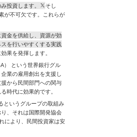
のみ投資します。
そし
素が不可欠です。これらが
に資金を供給し、資源が効
ネスを行いやすくする実践
に効果を発揮します。
GA） という世界銀行グル
、企業の雇用創出を支援し
支援から民間部門への関与
れる時代に効果的です。
するというグループの取組み
おり、それは国際開発協会
これにより、民間投資家は安