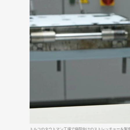
トルコのタウトマン工場で病院向けのストレッチャーを製造。写真：© Sim