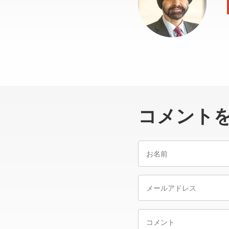
コメント
お
名
前
メ
ー
ル
コ
ア
メ