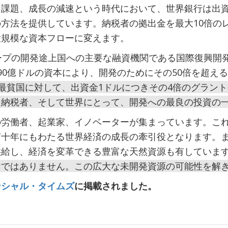
な課題、成長の減速という時代において、世界銀行は出
方法を提供しています。納税者の拠出金を最大10倍の
大規模な資本フローに変えます。
ープの開発途上国への主要な融資機関である国際復興開発
90億ドルの資本により、開発のためにその50倍を超える
の最貧国に対して、出資金1ドルにつきその4倍のグラン
、納税者、そして世界にとって、開発への最良の投資の
の労働者、起業家、イノベーターが集まっています。こ
何十年にもわたる世界経済の成長の牽引役となります。
供給し、経済を変革できる豊富な天然資源も有していま
けではありません。この広大な未開発資源の可能性を解
ンシャル・タイムズ
に掲載されました。