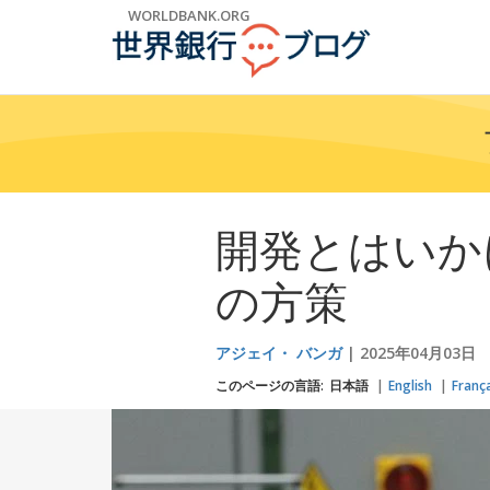
Skip
WORLDBANK.ORG
to
Main
Navigation
開発とはいか
の方策
アジェイ・ バンガ
2025年04月03日
このページの言語:
日本語
English
Franç