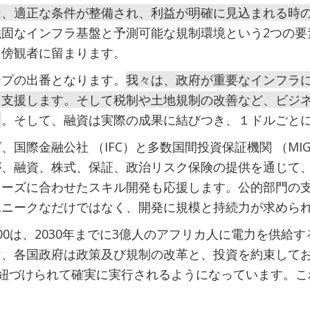
は、適正な条件が整備され、利益が明確に見込まれる時
固なインフラ基盤と予測可能な規制環境という2つの要
は傍観者に留まります。
ープの出番となります。
我々は、政府が重要なインフラ
う支援します。そして税制や土地規制の改善など、ビジ
。そして、融資は実際の成果に結びつき、１ドルごと
国際金融公社 （IFC）と多数国間投資保証機関 （MI
が、融資、株式、保証、政治リスク保険の提供を通じて
ニーズに合わせたスキル開発も応援します。公的部門の
ユニークなだけではなく、開発に規模と持続力が求めら
00は、2030年までに3億人のアフリカ人に電力を供給
け、各国政府は政策及び規制の改革と、投資を約束して
に紐づけられて確実に実行されるようになっています。
。