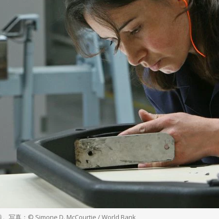
one D. McCourtie / World Bank