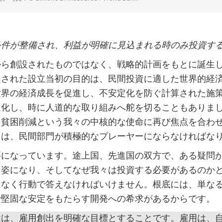
条件が整備され、利益が明確に見込まれる時のみ投資す
から創設されたものではなく、戦略的計画をもとに誕生
定された設立当初の目的は、民間投資に適した世界的経
世界の経済成長を促進し、不安定化を防ぐ計算された施
化し、時に人道的な取り組みへ舵を切ることもありまし
を貧困削減という我々の中核的な使命に再び焦点を合わ
には、民間部門が積極的なプレーヤーにならなければな
要になっています。途上国、先進国の双方で、ある疑問
な姿になり、そしてなぜ我々は投資する必要があるのか
はなく行動で答えなければいけません。根底には、単な
で堅固な安定をもたらす開発への希求があるからです。
鍵は、雇用創出を明確な目標とすることです。雇用は、