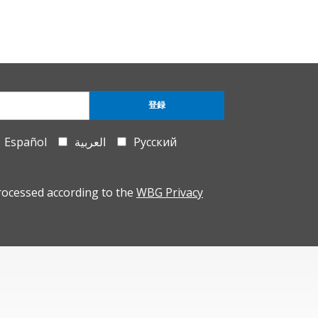
登録
Español
العربية
Русский
rocessed according to the
WBG Privacy