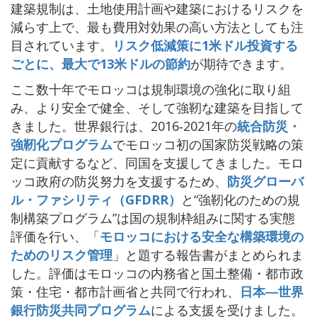
建築規制は、土地使用計画や建築におけるリスクを
減らす上で、最も費用対効果の高い方法としても注
目されています。
リスク低減策に1米ドル投資する
ごとに、最大で13米ドルの節約
が期待できます。
ここ数十年でモロッコは規制環境の強化に取り組
み、より安全で健全、そして強靭な建築を目指して
きました。世界銀行は、2016‐2021年の
統合防災・
強靭化プログラム
でモロッコ初の国家防災戦略の策
定に貢献するなど、同国を支援してきました。モロ
ッコ政府の防災努力を支援するため、
防災グローバ
ル・ファシリティ（GFDRR）
と“強靭化のための規
制構築プログラム”は国の規制枠組みに関する実態
評価を行い、「
モロッコにおける安全な構築環境の
ためのリスク管理
」と題する報告書がまとめられま
した。評価はモロッコの内務省と国土整備・都市政
策・住宅・都市計画省と共同で行われ、
日本―世界
銀行防災共同プログラム
による支援を受けました。