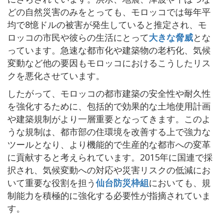
どの自然災害のみをとっても、モロッコでは毎年平
均で8憶ドルの被害が発生していると推定され、モ
ロッコの市民や彼らの生活にとって
大きな脅威
とな
っています。急速な都市化や建築物の老朽化、気候
変動など他の要因もモロッコにおけるこうしたリス
クを悪化させています。
したがって、モロッコの都市建築の安全性や耐久性
を強化するために、包括的で効果的な土地使用計画
や建築規制がより一層重要となってきます。このよ
うな規制は、都市部の住環境を改善する上で強力な
ツールとなり、より機能的で生産的な都市への変革
に貢献すると考えられています。2015年に国連で採
択され、気候変動への対応や災害リスクの低減にお
いて重要な役割を担う
仙台防災枠組
においても、規
制能力を積極的に強化する必要性が指摘されていま
す。