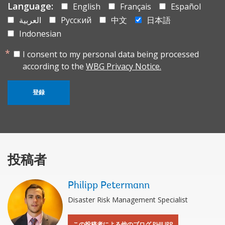
Language:
English
Français
Español
العربية
Русский
中文
日本語
Indonesian
I consent to my personal data being processed
according to the
WBG Privacy Notice.
登録
投稿者
Philipp Petermann
Disaster Risk Management Specialist
この投稿者による他のブログ PHILIPP