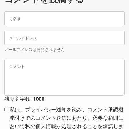
コメントを投稿する
お
名
前
メ
ー
ル
メールアドレスは公開されません
ア
コ
ド
メ
レ
ン
ス
ト
残り文字数:
1000
私は、プライバシー通知を読み、コメント承認機
能付きでのコメント送信にあたり、必要な範囲に
おいて私の個人情報が処理されることを承諾しま