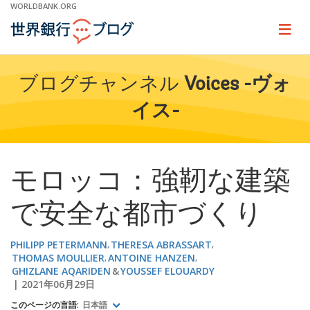
Skip
WORLDBANK.ORG
to
Main
Page
naviga
Navigation
ブログチャンネル
Voices -ヴォ
イス-
モロッコ：強靭な建築
で安全な都市づくり
PHILIPP PETERMANN
THERESA ABRASSART
THOMAS MOULLIER
ANTOINE HANZEN
GHIZLANE AQARIDEN
YOUSSEF ELOUARDY
2021年06月29日
このページの言語:
日本語