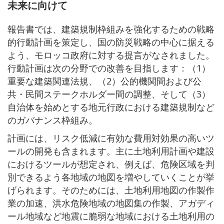
未来に向けて
報告書では、建築規制枠組みを強化するための戦略
的行動計画を策定し、国の防災戦略の中心に据える
よう、モロッコ政府に対する提言がなされました。
行動計画は次の分野での改善を目指します：（1）
重要な建築関連法規、（2）公的機関間および公
共・民間ステークホルダー間の調整、そして（3）
自治体を始めとする地元行政における建築規制など
のガバナンス枠組み。
計画には、リスク低減に有効な費用対効果の高いツ
ールの開発も含まれます。主に土地利用計画や建設
におけるツールが想定され、例えば、危険区域を判
別できるよう各地域の地図を増やしていくことが挙
げられます。そのためには、土地利用地図の作製作
業の加速、洪水危険地域の地図集の作製、アガディ
ール地域など地震に脆弱な地域における土地利用の