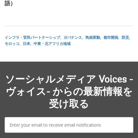
語）
インフラ・官民パートナーシップ
ガバナンス
気候変動
都市開発
防災
モロッコ
日本
中東・北アフリカ地域
ソーシャルメディア Voices -
ヴォイス- からの最新情報を
受け取る
E-
mail: