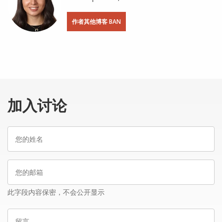
作者其他博客 BAN
加入讨论
您
的
姓
您
名
的
邮
此字段内容保密，不会公开显示
箱
留